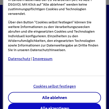
DSGVO). Mit Klick auf "Alle ablehnen" werden keine
zustimmungspflichtigen Cookies und Technologien
verwendet.
Das könnte Sie auch interessieren
Über den Button "Cookies selbst festlegen" können Sie
weitere Informationen zu den Verarbeitungszwecken
abrufen und die eingesetzten Cookies und Technologien
individuell konfigurieren. Einzelheiten zu den
Widerrufsmöglichkeiten, den eingesetzten Technologien
sowie Informationen zur Datenweitergabe an Dritte finden
Sie in unseren Datenschutzhinweisen.
Datenschutz
Impressum
|
Cookies selbst festlegen
Alle ablehnen
Stromausfall: Das ist zu tun, wenn das Licht
ausgeht
Alle akzeptieren