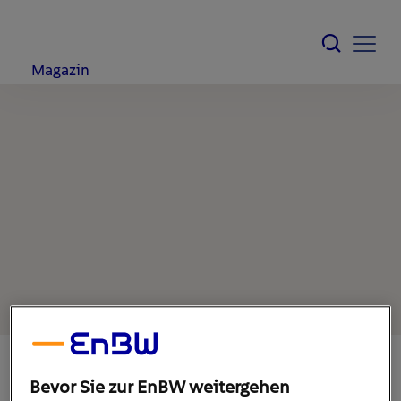
Magazin
Bevor Sie zur EnBW weitergehen
10. September 2020
1
min