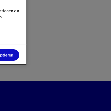
ationen zur
n.
eptieren