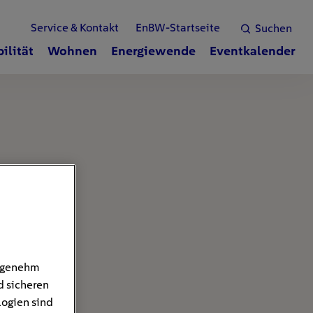
Service & Kontakt
EnBW-Startseite
Suchen
ilität
Wohnen
Energiewende
Eventkalender
angenehm
d sicheren
logien sind