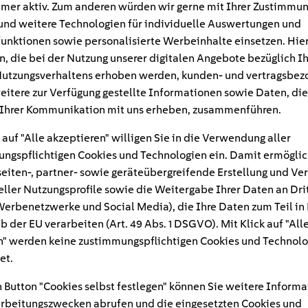
mer aktiv. Zum anderen würden wir gerne mit Ihrer Zustimmu
und weitere Technologien für individuelle Auswertungen und
unktionen sowie personalisierte Werbeinhalte einsetzen. Hie
n, die bei der Nutzung unserer digitalen Angebote bezüglich I
utzungsverhaltens erhoben werden, kunden- und vertragsbez
eitere zur Verfügung gestellte Informationen sowie Daten, die
Ihrer Kommunikation mit uns erheben, zusammenführen.
 auf "Alle akzeptieren" willigen Sie in die Verwendung aller
ngspflichtigen Cookies und Technologien ein. Damit ermöglic
eiten-, partner- sowie geräteübergreifende Erstellung und Ve
eller Nutzungsprofile sowie die Weitergabe Ihrer Daten an Dri
n Werbenetzwerke und Social Media), die Ihre Daten zum Teil in
#
b der EU verarbeiten (Art. 49 Abs. 1 DSGVO). Mit Klick auf "All
VIC_in_the_Honda_Coll
" werden keine zustimmungspflichtigen Cookies und Technolo
et.
 Button "Cookies selbst festlegen" können Sie weitere Informa
rbeitungszwecken abrufen und die eingesetzten Cookies und