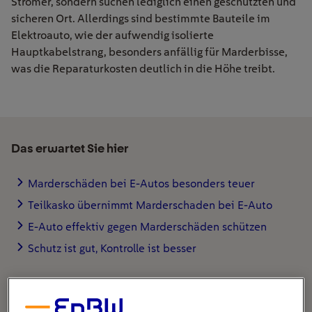
Stromer, sondern suchen lediglich einen geschützten und
sicheren Ort. Allerdings sind bestimmte Bauteile im
Elektroauto, wie der aufwendig isolierte
Hauptkabelstrang, besonders anfällig für Marderbisse,
was die Reparaturkosten deutlich in die Höhe treibt.
Das erwartet Sie hier
Marderschäden bei E-Autos besonders teuer
Teilkasko übernimmt Marderschaden bei E-Auto
E-Auto effektiv gegen Marderschäden schützen
Schutz ist gut, Kontrolle ist besser