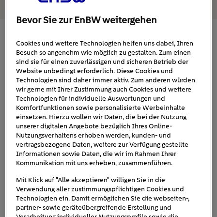
Bevor Sie zur EnBW weitergehen
Marderschäden bei E-Autos besonders
Cookies und weitere Technologien helfen uns dabei, Ihren
Besuch so angenehm wie möglich zu gestalten. Zum einen
teuer
sind sie für einen zuverlässigen und sicheren Betrieb der
Website unbedingt erforderlich. Diese Cookies und
Elektrofahrzeuge sind technisch gesehen anders
Technologien sind daher immer aktiv. Zum anderen würden
Hauptkabelstrang
aufgebaut als Verbrenner. Der
, der
wir gerne mit Ihrer Zustimmung auch Cookies und weitere
Technologien für individuelle Auswertungen und
zentrale elektrische Verbindungen wie die
Komfortfunktionen sowie personalisierte Werbeinhalte
Ladesteckdose, den Gleichrichter und die Batterie
einsetzen. Hierzu wollen wir Daten, die bei der Nutzung
besonders
miteinander verbindet, ist bei Elektroautos
unserer digitalen Angebote bezüglich Ihres Online-
Nutzungsverhaltens erhoben werden, kunden- und
aufwendig isoliert
und oft an schwer zugänglichen
vertragsbezogene Daten, weitere zur Verfügung gestellte
Stellen verbaut. Dies soll auch verhindern, dass Marder
Informationen sowie Daten, die wir im Rahmen Ihrer
im E-Auto Schaden anrichten.
Kommunikation mit uns erheben, zusammenführen.
Mit Klick auf "Alle akzeptieren" willigen Sie in die
Doch die Hochvolttechnik – je nach Modell liegen 400
Verwendung aller zustimmungspflichtigen Cookies und
oder 800 Volt an – darf aus Sicherheitsgründen nicht
Technologien ein. Damit ermöglichen Sie die webseiten-,
kleine Schäden
partner- sowie geräteübergreifende Erstellung und
repariert werden. Bereits
, zum Beispiel
Verarbeitung individueller Nutzungsprofile sowie die