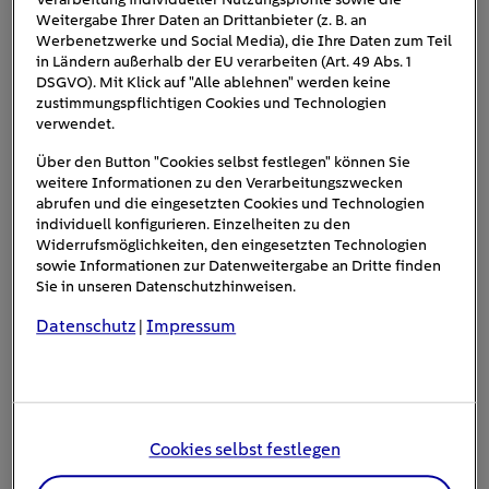
an den Schutzhüllen oder der Kabelisolierung, führen
Weitergabe Ihrer Daten an Drittanbieter (z. B. an
dazu, dass die Isolationsüberwachung einen Defekt
Werbenetzwerke und Social Media), die Ihre Daten zum Teil
registriert. Eine entsprechende Warnmeldung macht
in Ländern außerhalb der EU verarbeiten (Art. 49 Abs. 1
DSGVO). Mit Klick auf "Alle ablehnen" werden keine
Austausch des gesamten Kabelstrangs
dann einen
zustimmungspflichtigen Cookies und Technologien
notwendig.
verwendet.
Die
Werkstatt-Kosten
können dabei schnell in die Höhe
Über den Button "Cookies selbst festlegen" können Sie
weitere Informationen zu den Verarbeitungszwecken
entfallen allein
2.500 bis
gehen: Je nach Modell
abrufen und die eingesetzten Cookies und Technologien
7.000 Euro auf das Material
, hinzu kommen
individuell konfigurieren. Einzelheiten zu den
Widerrufsmöglichkeiten, den eingesetzten Technologien
Einbaukosten von etwa 1.000 Euro, da Diagnosen und
sowie Informationen zur Datenweitergabe an Dritte finden
Sicherheitsprüfungen im Rahmen der Reparatur
Sie in unseren Datenschutzhinweisen.
vorgeschrieben sind.
[1]
Zum Vergleich: Bei einem
Datenschutz
Impressum
Verbrenner verursacht ein Marderbiss an Zündkabeln,
|
Kunststoffschläuchen oder Isoliermatten
durchschnittlich Reparaturkosten von etwa 450 Euro.
Cookies selbst festlegen