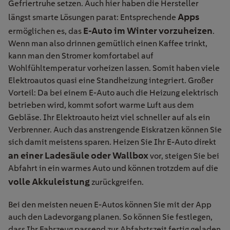
Gefriertruhe setzen. Auch hier haben die Hersteller
Apps
längst smarte Lösungen parat: Entsprechende
E-Auto im Winter vorzuheizen
ermöglichen es, das
.
Wenn man also drinnen gemütlich einen Kaffee trinkt,
kann man den Stromer komfortabel auf
Wohlfühltemperatur vorheizen lassen. Somit haben viele
Elektroautos quasi eine Standheizung integriert. Großer
Vorteil: Da bei einem E-Auto auch die Heizung elektrisch
betrieben wird, kommt sofort warme Luft aus dem
Gebläse. Ihr Elektroauto heizt viel schneller auf als ein
Verbrenner. Auch das anstrengende Eiskratzen können Sie
sich damit meistens sparen. Heizen Sie Ihr E-Auto direkt
an einer Ladesäule oder Wallbox
vor, steigen Sie bei
Abfahrt in ein warmes Auto und können trotzdem auf die
volle Akkuleistung
zurückgreifen.
Bei den meisten neuen E-Autos können Sie mit der App
auch den Ladevorgang planen. So können Sie festlegen,
dass Ihr Fahrzeug passend zur Abfahrtszeit fertig geladen