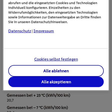
abrufen und die eingesetzten Cookies und Technologien
getestetem Modell wurde ein Mehrverbrauch (bei kaltem
individuell konfigurieren. Einzelheiten zu den
Akku) zwischen 38 und 107 Prozent festgestellt.
Widerrufsmöglichkeiten, den eingesetzten Technologien
sowie Informationen zur Datenweitergabe an Dritte finden
Sie in unseren Datenschutzhinweisen.
Datenschutz
Impressum
|
BYD Atto 3
18,2
Cookies selbst festlegen
25,1
Alle ablehnen
38 %
Alle akzeptieren
Audi Q4 e-tron 50
20,7