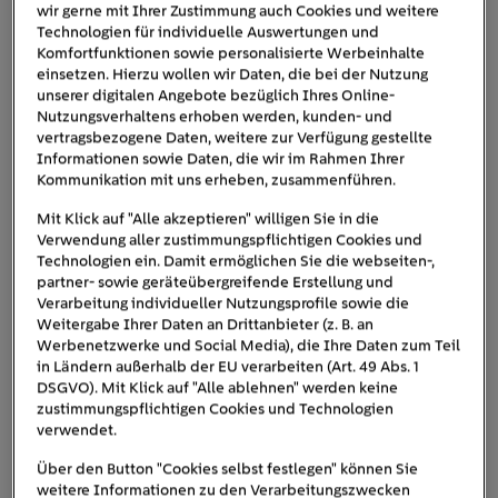
wir gerne mit Ihrer Zustimmung auch Cookies und weitere
Technologien für individuelle Auswertungen und
Wie hoch ist der Verbrauch von E-
Komfortfunktionen sowie personalisierte Werbeinhalte
einsetzen. Hierzu wollen wir Daten, die bei der Nutzung
Autos im Winter?
unserer digitalen Angebote bezüglich Ihres Online-
Nutzungsverhaltens erhoben werden, kunden- und
vertragsbezogene Daten, weitere zur Verfügung gestellte
E-Autos verbrauchen im Winter deutlich mehr Energie als
Informationen sowie Daten, die wir im Rahmen Ihrer
im Sommer. Man muss sein Fahrzeug also häufiger laden
Kommunikation mit uns erheben, zusammenführen.
und hat deshalb höhere Stromkosten. Der
Mit Klick auf "Alle akzeptieren" willigen Sie in die
Stromverbrauch von E-Autos steigt vor allem an, wenn
Verwendung aller zustimmungspflichtigen Cookies und
draußen Minusgrade herrschen: Je niedriger die
Technologien ein. Damit ermöglichen Sie die webseiten-,
Temperatur und je größer der Akku, desto mehr Energie
partner- sowie geräteübergreifende Erstellung und
muss in Wärme umgewandelt werden.
Verarbeitung individueller Nutzungsprofile sowie die
Weitergabe Ihrer Daten an Drittanbieter (z. B. an
Werbenetzwerke und Social Media), die Ihre Daten zum Teil
Der ADAC hat verschiedene Tests mit unterschiedlichen
in Ländern außerhalb der EU verarbeiten (Art. 49 Abs. 1
Temperaturen, Fahrzeugmodellen und Streckenlängen
DSGVO). Mit Klick auf "Alle ablehnen" werden keine
durchgeführt, sowie Green NCAP Daten analysiert. Bei
zustimmungspflichtigen Cookies und Technologien
verwendet.
Kurzstrecke und Temperaturen unter dem
Gefrierpunkt
hat man einen durchschnittlichen
Über den Button "Cookies selbst festlegen" können Sie
weitere Informationen zu den Verarbeitungszwecken
Mehrverbrauch
von rund 70 Prozent gemessen. Je nach