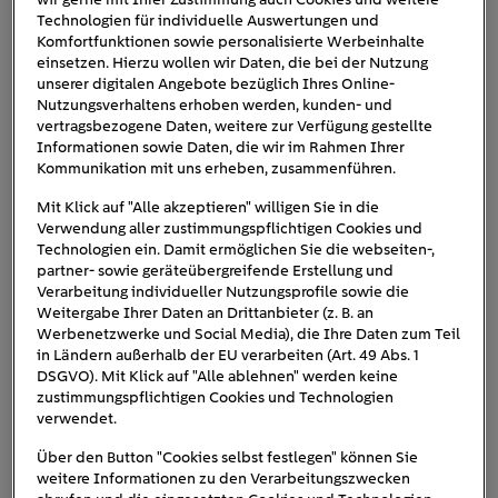
Bremsscheiben lässt Hitze entstehen, die in einem
Technologien für individuelle Auswertungen und
Komfortfunktionen sowie personalisierte Werbeinhalte
herkömmlichen Fahrzeug ungenutzt verfliegt. In einem E-
einsetzen. Hierzu wollen wir Daten, die bei der Nutzung
besonders
Auto hingegen laufen diese Prozesse
unserer digitalen Angebote bezüglich Ihres Online-
effizient
Elektromotor als Generator
ab, indem der
Nutzungsverhaltens erhoben werden, kunden- und
vertragsbezogene Daten, weitere zur Verfügung gestellte
fungiert. Bremsenergie, die praktisch nebenbei entsteht,
Informationen sowie Daten, die wir im Rahmen Ihrer
wieder für den Antrieb nutzen: Das ist die Idee hinter der
Kommunikation mit uns erheben, zusammenführen.
Rekuperation.
Mit Klick auf "Alle akzeptieren" willigen Sie in die
Verwendung aller zustimmungspflichtigen Cookies und
Wer die Rückgewinnung voll ausschöpft und zusätzlich
Technologien ein. Damit ermöglichen Sie die webseiten-,
vorausschauend und vernünftig fährt, kann so seine
partner- sowie geräteübergreifende Erstellung und
Reichweite erhöhen
und den Akku immer wieder ein
Verarbeitung individueller Nutzungsprofile sowie die
klein wenig aufladen. Wichtig ist: Die Rekuperation füllt
Weitergabe Ihrer Daten an Drittanbieter (z. B. an
Werbenetzwerke und Social Media), die Ihre Daten zum Teil
diesen zwar zwischendurch auf, kann aber die gesamte
in Ländern außerhalb der EU verarbeiten (Art. 49 Abs. 1
Fahrstrommenge nicht ersetzen – ein regelmäßiger Stopp
DSGVO). Mit Klick auf "Alle ablehnen" werden keine
an der Ladesäule bleibt daher unumgänglich. Dennoch
zustimmungspflichtigen Cookies und Technologien
verwendet.
20 Prozent Energie durch
lässt sich etwa
Rückgewinnung einsparen
.
Über den Button "Cookies selbst festlegen" können Sie
weitere Informationen zu den Verarbeitungszwecken