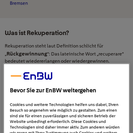
Bremsen
Was ist Rekuperation?
Rekuperation steht laut Definition schlicht für
Rückgewinnung
„
“: Das lateinische Wort „recuperare“
bedeutet wiedererlangen oder wiedergewinnen.
Bremsenergie, die sonst einfach verlorengehen würde,
lässt sich dank Rekuperation speichern und wieder für
den Antrieb nutzen. Ganz praktisch bedeutet das für E-
Autos, dass ihr Akku länger hält.
Bevor Sie zur EnBW weitergehen
Wozu dient Rekuperation bei einem
Cookies und weitere Technologien helfen uns dabei, Ihren
Elektroauto?
Besuch so angenehm wie möglich zu gestalten. Zum einen
sind sie für einen zuverlässigen und sicheren Betrieb der
Website unbedingt erforderlich. Diese Cookies und
In einem Auto wird beim Bremsen viel Bewegungsenergie
Technologien sind daher immer aktiv. Zum anderen würden
in Wärme umgewandelt. Denn die Reibung der
wir gerne mit Ihrer Zustimmung auch Cookies und weitere