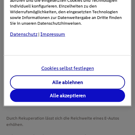
abrufen und die eingesetzten Cookies und Technologien
Übrigens:
Hybridfahrzeuge
nutzen ebenfalls
individuell konfigurieren. Einzelheiten zu den
Rekuperation. Hybride, die keinen Ladeanschluss haben,
Widerrufsmöglichkeiten, den eingesetzten Technologien
elektrische Energie zur
generieren sogar all ihre
sowie Informationen zur Datenweitergabe an Dritte finden
Sie in unseren Datenschutzhinweisen.
Unterstützung des Verbrennungsmotors
auf
diesem Wege.
Datenschutz
Impressum
|
Cookies selbst festlegen
Alle ablehnen
Alle akzeptieren
Durch Rekuperation lässt sich die Reichweite eines E-Autos
erhöhen.