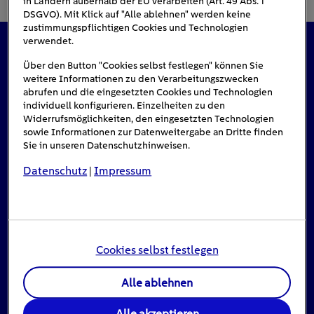
in Ländern außerhalb der EU verarbeiten (Art. 49 Abs. 1
DSGVO). Mit Klick auf "Alle ablehnen" werden keine
zustimmungspflichtigen Cookies und Technologien
verwendet.
Das könnte Sie auch interessieren
Über den Button "Cookies selbst festlegen" können Sie
weitere Informationen zu den Verarbeitungszwecken
abrufen und die eingesetzten Cookies und Technologien
individuell konfigurieren. Einzelheiten zu den
Widerrufsmöglichkeiten, den eingesetzten Technologien
sowie Informationen zur Datenweitergabe an Dritte finden
Sie in unseren Datenschutzhinweisen.
Datenschutz
Impressum
|
Cookies selbst festlegen
Alle ablehnen
Stromausfall: Das ist zu tun, wenn das Licht
Alle akzeptieren