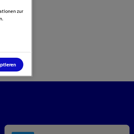
ationen zur
n.
eptieren