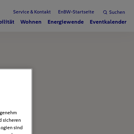
Service & Kontakt
EnBW-Startseite
Suchen
ilität
Wohnen
Energiewende
Eventkalender
angenehm
d sicheren
logien sind