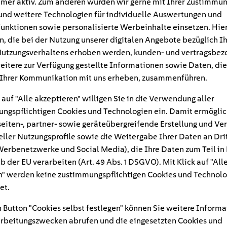
mer aktiv. Zum anderen würden wir gerne mit Ihrer Zustimmu
und weitere Technologien für individuelle Auswertungen und
unktionen sowie personalisierte Werbeinhalte einsetzen. Hie
n, die bei der Nutzung unserer digitalen Angebote bezüglich I
utzungsverhaltens erhoben werden, kunden- und vertragsbez
eitere zur Verfügung gestellte Informationen sowie Daten, die
Ihrer Kommunikation mit uns erheben, zusammenführen.
 auf "Alle akzeptieren" willigen Sie in die Verwendung aller
ngspflichtigen Cookies und Technologien ein. Damit ermöglic
eiten-, partner- sowie geräteübergreifende Erstellung und Ve
eller Nutzungsprofile sowie die Weitergabe Ihrer Daten an Dri
n Werbenetzwerke und Social Media), die Ihre Daten zum Teil in
#
b der EU verarbeiten (Art. 49 Abs. 1 DSGVO). Mit Klick auf "All
" werden keine zustimmungspflichtigen Cookies und Technolo
to-batterie-kapazitaet-
et.
 Button "Cookies selbst festlegen" können Sie weitere Informa
rbeitungszwecken abrufen und die eingesetzten Cookies und