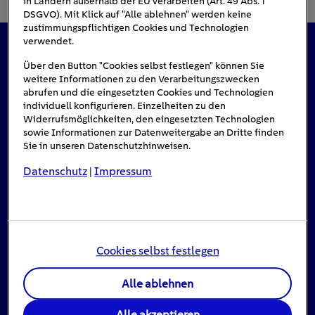
in Ländern außerhalb der EU verarbeiten (Art. 49 Abs. 1
DSGVO). Mit Klick auf "Alle ablehnen" werden keine
zustimmungspflichtigen Cookies und Technologien
verwendet.
Das könnte Sie auch interessieren
Über den Button "Cookies selbst festlegen" können Sie
weitere Informationen zu den Verarbeitungszwecken
abrufen und die eingesetzten Cookies und Technologien
individuell konfigurieren. Einzelheiten zu den
Widerrufsmöglichkeiten, den eingesetzten Technologien
#Solarenergie
sowie Informationen zur Datenweitergabe an Dritte finden
Sie in unseren Datenschutzhinweisen.
Datenschutz
Impressum
|
Cookies selbst festlegen
Alle ablehnen
Einspeisevergütung für Photovoltaik-
Alle akzeptieren