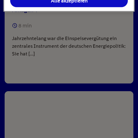
Alle akzeptieren
Einspeisevergütung für Photovoltaik-
Anlagen
8
min
Jahrzehntelang war die Einspeisevergütung ein
zentrales Instrument der deutschen Energiepolitik:
Sie hat […]