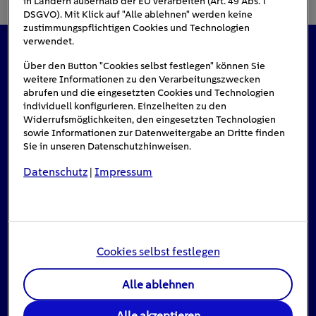
in Ländern außerhalb der EU verarbeiten (Art. 49 Abs. 1
DSGVO). Mit Klick auf "Alle ablehnen" werden keine
zustimmungspflichtigen Cookies und Technologien
verwendet.
Das könnte Sie auch interessieren
Über den Button "Cookies selbst festlegen" können Sie
weitere Informationen zu den Verarbeitungszwecken
abrufen und die eingesetzten Cookies und Technologien
individuell konfigurieren. Einzelheiten zu den
Widerrufsmöglichkeiten, den eingesetzten Technologien
sowie Informationen zur Datenweitergabe an Dritte finden
Sie in unseren Datenschutzhinweisen.
Datenschutz
Impressum
|
Cookies selbst festlegen
Alle ablehnen
Stromausfall: Das ist zu tun, wenn das Licht