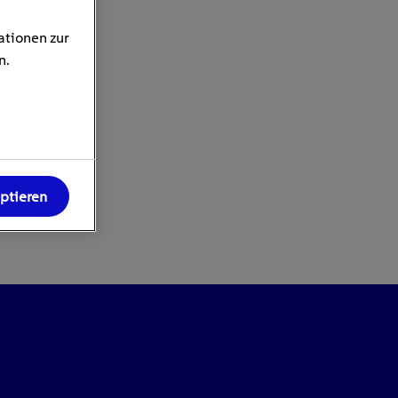
ationen zur
n.
eptieren