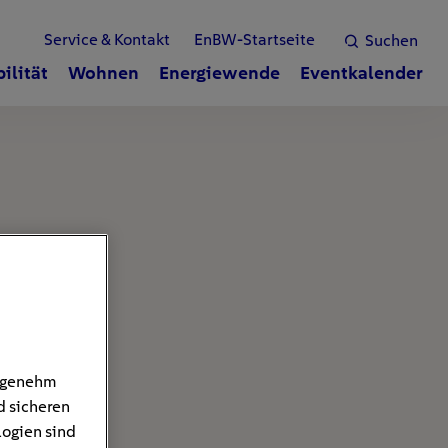
Service & Kontakt
EnBW-Startseite
Suchen
ilität
Wohnen
Energiewende
Eventkalender
angenehm
d sicheren
logien sind