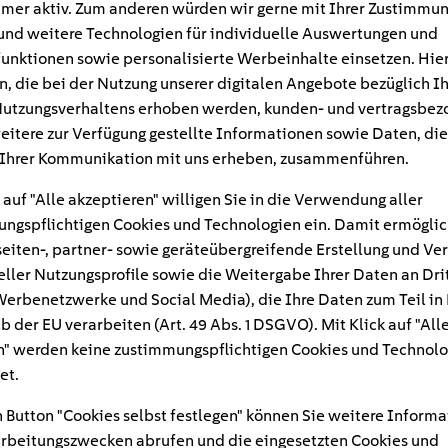
mer aktiv. Zum anderen würden wir gerne mit Ihrer Zustimmu
und weitere Technologien für individuelle Auswertungen und
unktionen sowie personalisierte Werbeinhalte einsetzen. Hie
n, die bei der Nutzung unserer digitalen Angebote bezüglich I
utzungsverhaltens erhoben werden, kunden- und vertragsbez
eitere zur Verfügung gestellte Informationen sowie Daten, die
Ihrer Kommunikation mit uns erheben, zusammenführen.
 auf "Alle akzeptieren" willigen Sie in die Verwendung aller
ngspflichtigen Cookies und Technologien ein. Damit ermöglic
eiten-, partner- sowie geräteübergreifende Erstellung und Ve
eller Nutzungsprofile sowie die Weitergabe Ihrer Daten an Dri
n Werbenetzwerke und Social Media), die Ihre Daten zum Teil in
#
b der EU verarbeiten (Art. 49 Abs. 1 DSGVO). Mit Klick auf "All
" werden keine zustimmungspflichtigen Cookies und Technolo
of man with toothbrush 
et.
 Button "Cookies selbst festlegen" können Sie weitere Informa
rbeitungszwecken abrufen und die eingesetzten Cookies und