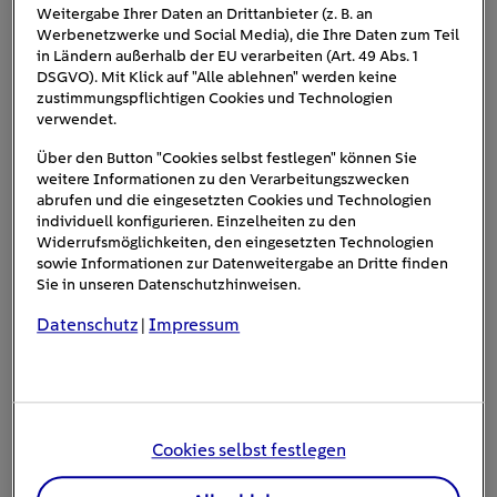
Weitergabe Ihrer Daten an Drittanbieter (z. B. an
Duschen und Wäschetrocknen erhöhen ebenfalls die
Werbenetzwerke und Social Media), die Ihre Daten zum Teil
Raumluftfeuchtigkeit und sorgen dafür, dass das Risiko
in Ländern außerhalb der EU verarbeiten (Art. 49 Abs. 1
für Kondenswasserbildung steigt.
DSGVO). Mit Klick auf "Alle ablehnen" werden keine
zustimmungspflichtigen Cookies und Technologien
Wie viel Kondenswasser am
verwendet.
Fenster ist normal?
Über den Button "Cookies selbst festlegen" können Sie
weitere Informationen zu den Verarbeitungszwecken
abrufen und die eingesetzten Cookies und Technologien
Ein wenig Kondenswasser, insbesondere in den Ecken der
individuell konfigurieren. Einzelheiten zu den
Widerrufsmöglichkeiten, den eingesetzten Technologien
Fenster oder in Räumen mit hoher Luftfeuchtigkeit wie
sowie Informationen zur Datenweitergabe an Dritte finden
Küchen und Bädern, ist normal. Problematisch wird es,
Sie in unseren Datenschutzhinweisen.
das Wasser über den ganzen Tag
wenn sich
Datenschutz
Impressum
|
ansammelt
, da dies zu Schimmel und Schäden an
Fensterrahmen und Wänden führen kann. Ein guter
Indikator für zu hohe Luftfeuchtigkeit ist, wenn das
Kondenswasser nicht innerhalb kurzer Zeit nach dem
Lüften verschwindet.
Cookies selbst festlegen