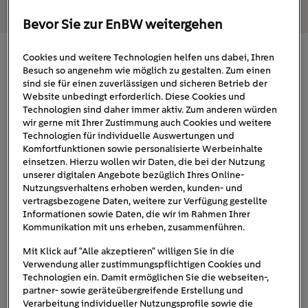
Bevor Sie zur EnBW weitergehen
Cookies und weitere Technologien helfen uns dabei, Ihren
Kondenswasser am Fenster: Diese
Besuch so angenehm wie möglich zu gestalten. Zum einen
Ursachen sind dafür verantwortlich
sind sie für einen zuverlässigen und sicheren Betrieb der
Website unbedingt erforderlich. Diese Cookies und
Technologien sind daher immer aktiv. Zum anderen würden
Warum schwitzen Fenster? Ohne allzu sehr in
wir gerne mit Ihrer Zustimmung auch Cookies und weitere
physikalische Details einzutauchen: Kondenswasser
Technologien für individuelle Auswertungen und
entsteht durch das Zusammenspiel von Luftfeuchtigkeit
Komfortfunktionen sowie personalisierte Werbeinhalte
einsetzen. Hierzu wollen wir Daten, die bei der Nutzung
Warme Luft kann
und Temperaturunterschieden.
unserer digitalen Angebote bezüglich Ihres Online-
mehr Feuchtigkeit halten als kalte Luft.
Trifft
Nutzungsverhaltens erhoben werden, kunden- und
warme, feuchte Innenraumluft auf die deutlich kältere
vertragsbezogene Daten, weitere zur Verfügung gestellte
Informationen sowie Daten, die wir im Rahmen Ihrer
Oberfläche einer Fensterscheibe, kühlt sie ab, und die
Kommunikation mit uns erheben, zusammenführen.
Feuchtigkeit kondensiert. Die Wassermoleküle wechseln
den Aggregatzustand: von gasförmig zu flüssig.
Mit Klick auf "Alle akzeptieren" willigen Sie in die
Verwendung aller zustimmungspflichtigen Cookies und
Technologien ein. Damit ermöglichen Sie die webseiten-,
schlechte Isolierung und
Dieser Prozess wird durch
partner- sowie geräteübergreifende Erstellung und
Wärmebrücken an Fenstern
begünstigt. Kochen,
Verarbeitung individueller Nutzungsprofile sowie die