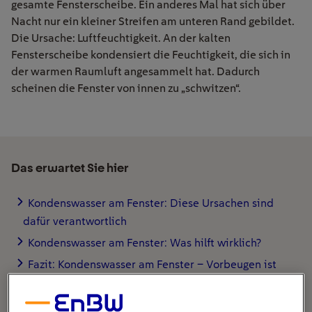
gesamte Fensterscheibe. Ein anderes Mal hat sich über
Nacht nur ein kleiner Streifen am unteren Rand gebildet.
Die Ursache: Luftfeuchtigkeit. An der kalten
Fensterscheibe kondensiert die Feuchtigkeit, die sich in
der warmen Raumluft angesammelt hat. Dadurch
scheinen die Fenster von innen zu „schwitzen“.
Das erwartet Sie hier
Kondenswasser am Fenster: Diese Ursachen sind
dafür verantwortlich
Kondenswasser am Fenster: Was hilft wirklich?
Fazit: Kondenswasser am Fenster – Vorbeugen ist
besser als Wischen