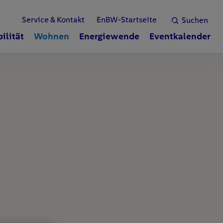
Service & Kontakt
EnBW-Startseite
Suchen
ilität
Wohnen
Energiewende
Eventkalender