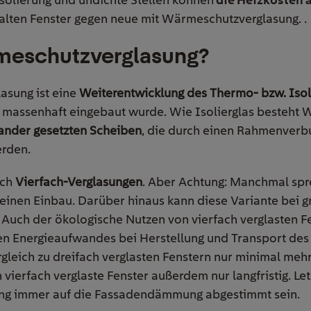
 alten Fenster gegen neue mit Wärmeschutzverglasung.
.
meschutzverglasung?
asung ist eine
Weiterentwicklung des Thermo- bzw. Isol
e massenhaft eingebaut wurde. Wie Isolierglas besteht
nander gesetzten Scheiben
, die durch einen Rahmenver
rden.
uch
Vierfach-Verglasungen
. Aber Achtung: Manchmal spr
inen Einbau. Darüber hinaus kann diese Variante bei g
Auch der ökologische Nutzen von vierfach verglasten Fe
n Energieaufwandes bei Herstellung und Transport des
ergleich zu dreifach verglasten Fenstern nur minimal meh
h vierfach verglaste Fenster außerdem nur langfristig. Le
g immer auf die Fassadendämmung abgestimmt sein.