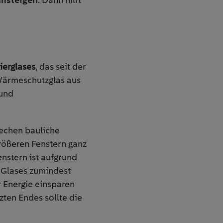
ierglases
, das seit der
 Wärmeschutzglas aus
bund
echen bauliche
rößeren Fenstern ganz
nstern ist aufgrund
 Glases zumindest
r Energie einsparen
tzten Endes sollte die