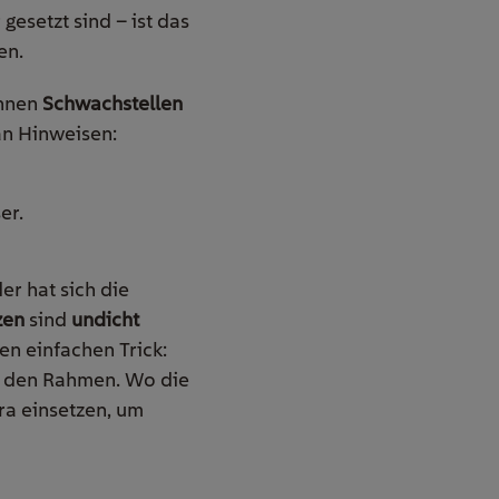
gesetzt sind – ist das
en.
önnen
Schwachstellen
 an Hinweisen:
er.
r hat sich die
zen
sind
undicht
en einfachen Trick:
m den Rahmen. Wo die
era einsetzen, um