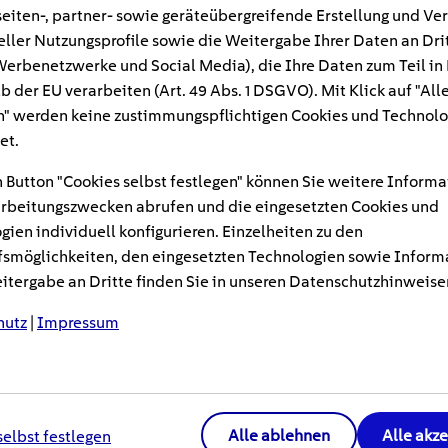
eiten-, partner- sowie geräteübergreifende Erstellung und Ve
eller Nutzungsprofile sowie die Weitergabe Ihrer Daten an Dri
 Fenster sorgen für hohe Heizkosten. Der bes
n Werbenetzwerke und Social Media), die Ihre Daten zum Teil in
n: alte Fenster raus und neue einbauen. Den
b der EU verarbeiten (Art. 49 Abs. 1 DSGVO). Mit Klick auf "All
sung kann den Energieverbrauch deutlich se
" werden keine zustimmungspflichtigen Cookies und Technolo
 Einbau neuer Fenster gibt es sogar staatlich
et.
Sie beim Austausch achten müssen.
 Button "Cookies selbst festlegen" können Sie weitere Informa
rbeitungszwecken abrufen und die eingesetzten Cookies und
ngen de
s
Gebäudeenergiegesetzes (GEG)
sind Wärmesc
gien individuell konfigurieren. Einzelheiten zu den
smöglichkeiten, den eingesetzten Technologien sowie Inform
auten die Regel. Diese Technologie ist aber auch für B
tergabe an Dritte finden Sie in unseren Datenschutzhinweise
utzfenster minimieren nicht nur den Wärmeverlust wäh
erhindern auch effektiv eine übermäßige Aufheizung de
hutz
|
Impressum
Alle ablehnen
Alle akz
selbst festlegen