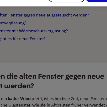
ier
lten Fenster gegen neue ausgetauscht werden?
tzverglasung?
enster mit Wärmeschutzverglasung?
ibt es für neue Fenster?
 die alten Fenster gegen neue
t werden?
 ein
kalter Wind
pfeift, ist es höchste Zeit, neue Fenste
fache Glasfenster, wie sie in Altbauten früher verwendet