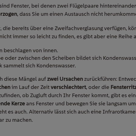
ind Fenster, bei denen zwei Flügelpaare hintereinander 
erzogen
, dass Sie um einen Austausch nicht herumkomm
 die bereits über eine Zweifachverglasung verfügen, k
nicht immer so leicht zu finden, es gibt aber eine Reihe
n beschlagen von innen.
e oder zwischen den Scheiben bildet sich Kondenswass
k sammelt sich Kondenswasser.
ch diese Mängel auf
zwei Ursachen
zurückführen: Entwede
ächen
im Lauf der Zeit
verschlechtert
, oder die
Fensterrit
inden, ob Zugluft durch Ihr Fenster kommt, gibt es ein
nde Kerze
ans Fenster und bewegen Sie sie langsam u
eht es auch. Alternativ lässt sich auch eine Infrarotkam
ar zu machen.