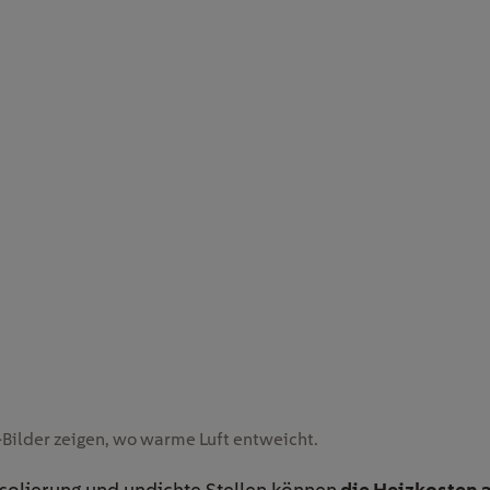
-Bilder zeigen, wo warme Luft entweicht.
Isolierung und undichte
Stellen
können
die Heizkosten