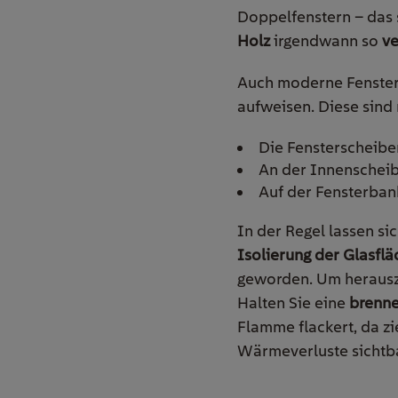
Doppelfenstern – das s
Holz
irgendwann so
v
Auch moderne Fenster,
aufweisen. Diese sind 
Die Fensterscheibe
An der Innenscheib
Auf der Fensterban
In der Regel lassen si
Isolierung der Glasfl
geworden. Um herauszuf
Halten Sie eine
brenne
Flamme flackert, da zi
Wärmeverluste sichtb