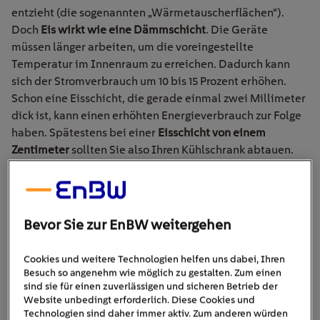
entzieht (die sog
enannten
„Wärmetauscherflächen“).
Doch
Eis wirkt wie eine Dämmschicht
. Die Geräte
müssen länger arbeiten, um die voreingestellte
Temperatur im Innenraum zu erreichen. Dadurch kann
sich der Stromverbrauch um 10 bis 15 Prozent erhöhen.
Schon eine Eisschicht, die gerade einmal zwei Millimeter
dick ist, kann einen erhöhten Energieverbrauch zur Folge
haben.
Spätestens bei einer
Eisschicht von einem
Zentimeter
sollten Sie also Ihren Kühlschrank abtauen.
Die Schicht verringert nämlich auch den ohnehin schon
begrenzten Platz im Gefrierfach.
Bei besonders dicken Eisschichten in Gefrierfächern oder
Bevor Sie zur EnBW weitergehen
Gefrierschränken werden zudem möglicherweise nicht
mehr die für die Tiefkühlung benötigten -18 °C erreicht –
Cookies und weitere Technologien helfen uns dabei, Ihren
die Lebensmittel würden dann schneller verderben.
Besuch so angenehm wie möglich zu gestalten. Zum einen
sind sie für einen zuverlässigen und sicheren Betrieb der
Website unbedingt erforderlich. Diese Cookies und
Technologien sind daher immer aktiv. Zum anderen würden