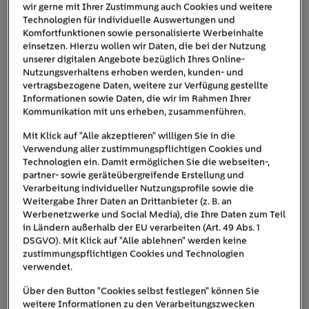
wir gerne mit Ihrer Zustimmung auch Cookies und weitere
Technologien für individuelle Auswertungen und
Komfortfunktionen sowie personalisierte Werbeinhalte
einsetzen. Hierzu wollen wir Daten, die bei der Nutzung
unserer digitalen Angebote bezüglich Ihres Online-
Nutzungsverhaltens erhoben werden, kunden- und
vertragsbezogene Daten, weitere zur Verfügung gestellte
Informationen sowie Daten, die wir im Rahmen Ihrer
Kommunikation mit uns erheben, zusammenführen.
Mit Klick auf "Alle akzeptieren" willigen Sie in die
Verwendung aller zustimmungspflichtigen Cookies und
Technologien ein. Damit ermöglichen Sie die webseiten-,
partner- sowie geräteübergreifende Erstellung und
Vor dem Abtauen müssen Sie den Kühlschrank leerräumen.
Verarbeitung individueller Nutzungsprofile sowie die
Weitergabe Ihrer Daten an Drittanbieter (z. B. an
Wie oft und lange sollte man einen
Werbenetzwerke und Social Media), die Ihre Daten zum Teil
Kühlschrank abtauen?
in Ländern außerhalb der EU verarbeiten (Art. 49 Abs. 1
DSGVO). Mit Klick auf "Alle ablehnen" werden keine
Der Grad der Vereisung ist entscheidend dafür, wie lange
zustimmungspflichtigen Cookies und Technologien
verwendet.
ein Kühlschrank bzw. das enthaltene Gefrierfach zum
Abtauen braucht. Tauen Sie das Gerät also regelmäßig
Über den Button "Cookies selbst festlegen" können Sie
ab, können Sie starker Eisbildung vorbeugen. Folglich ist
weitere Informationen zu den Verarbeitungszwecken