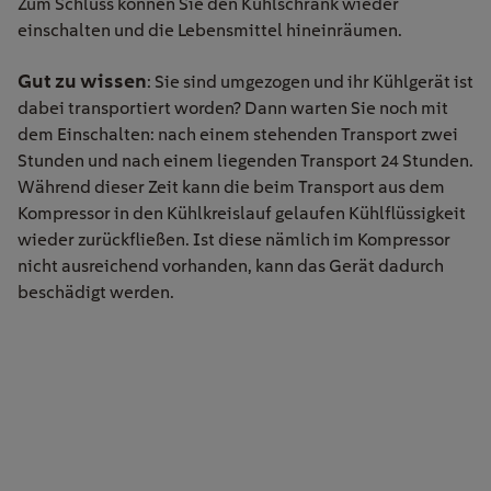
Zum Schluss können Sie den Kühlschrank wieder
einschalten und die Lebensmittel hineinräumen.
Gut zu wissen
:
Sie
sind
umge
zogen und ihr Kühlgerät
ist
dabei
transportiert worden? Dann warten Sie noch mit
dem Einschalten
:
nach einem
s
tehende
n
Transport
zwei
Stun
d
en und nach einem l
iegend
en Transport 24 Stunden
.
Während
dieser Zeit kann die
beim Transport aus dem
Kompressor in den Kühlkreislauf gelaufen
Kühlflüssigkeit
wieder zurückfließen
. Ist diese nämlich
im Kompressor
nicht ausreichend vorhanden
, kann das Gerät
dadurch
beschädigt werden.