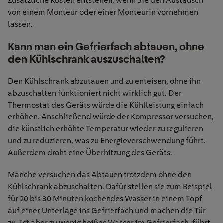
Zusätzliche Kosten entstehen, wenn Sie den Austausch
von einem Monteur oder einer Monteurin vornehmen
lassen.
Kann man ein Gefrierfach abtauen, ohne
den Kühlschrank auszuschalten?
Den Kühlschrank abzutauen
und zu enteisen
, ohne ihn
abzuschalten funktioniert nicht
wirklich gut
. Der
Thermostat des Geräts würde die Kühlleistung einfach
erhöhen.
Anschließend würde
der Kompressor versuchen,
die künstlich erhöhte Temperatur wieder zu regulieren
und zu reduzieren, was zu Energieverschwendung führt.
Außerdem
droht eine Überhitzung
des Geräts
.
Manche versuchen das Abtauen trotzdem ohne den
Kühlschrank abzuschalten. Dafür stellen sie zum Beispiel
für 20 bis 30 Minuten kochendes Wasser in einem Topf
auf einer Unterlage ins Gefrierfach und machen die Tür
zu. Ist aber zu wenig heißes Wasser im Gefrierfach, führt