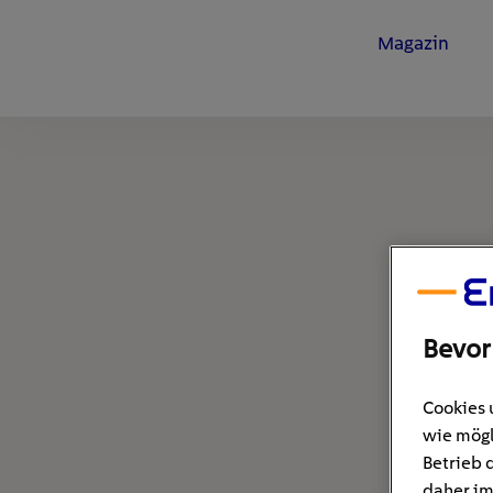
Magazin
Bevor
Cookies 
wie mögl
Betrieb 
daher im