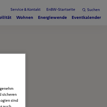
Service & Kontakt
EnBW-Startseite
Suchen
ilität
Wohnen
Energiewende
Eventkalender
angenehm
d sicheren
logien sind
ng auch