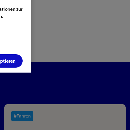
ationen zur
n.
eptieren
#Fahren