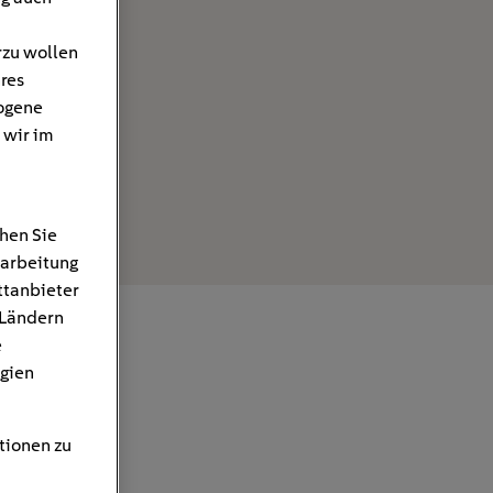
rzu wollen
hres
ogene
 wir im
hen Sie
rarbeitung
ttanbieter
 Ländern
e
gien
tionen zu