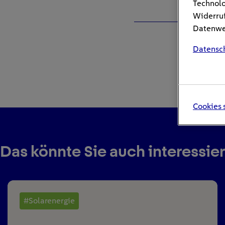
Technolo
Widerruf
Datenwei
Datensc
Cookies 
Das könnte Sie auch interessie
#Solarenergie