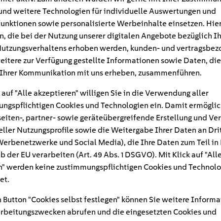
und weitere Technologien für individuelle Auswertungen und
unktionen sowie personalisierte Werbeinhalte einsetzen. Hie
n, die bei der Nutzung unserer digitalen Angebote bezüglich I
utzungsverhaltens erhoben werden, kunden- und vertragsbez
eitere zur Verfügung gestellte Informationen sowie Daten, die
Ihrer Kommunikation mit uns erheben, zusammenführen.
 auf "Alle akzeptieren" willigen Sie in die Verwendung aller
ngspflichtigen Cookies und Technologien ein. Damit ermöglic
eiten-, partner- sowie geräteübergreifende Erstellung und Ve
eller Nutzungsprofile sowie die Weitergabe Ihrer Daten an Dri
n Werbenetzwerke und Social Media), die Ihre Daten zum Teil in
#
b der EU verarbeiten (Art. 49 Abs. 1 DSGVO). Mit Klick auf "All
" werden keine zustimmungspflichtigen Cookies und Technolo
-hause-badezimmer
et.
 Button "Cookies selbst festlegen" können Sie weitere Informa
rbeitungszwecken abrufen und die eingesetzten Cookies und