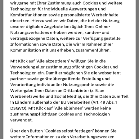
wir gerne mit Ihrer Zustimmung auch Cookies und weitere
Ergänzungskredit kombinieren möchten oder
Technologien für individuelle Auswertungen und
eine Komplettsanierung
Komfortfunktionen sowie personalisierte Werbeinhalte
zum
Effizienzhaus
planen.
einsetzen. Hierzu wollen wir Daten, die bei der Nutzung
unserer digitalen Angebote bezüglich Ihres Online-
Diese
Programme sind relevant
Nutzungsverhaltens erhoben werden, kunden- und
vertragsbezogene Daten, weitere zur Verfügung gestellte
Informationen sowie Daten, die wir im Rahmen Ihrer
Kommunikation mit uns erheben, zusammenführen.
Mit Klick auf "Alle akzeptieren" willigen Sie in die
KfW-Ergänzungskredit 358/359
Verwendung aller zustimmungspflichtigen Cookies und
Technologien ein. Damit ermöglichen Sie die webseiten-,
Zinsgünstiger Kredit bis 120.000 €
partner- sowie geräteübergreifende Erstellung und
Verarbeitung individueller Nutzungsprofile sowie die
Weitergabe Ihrer Daten an Drittanbieter (z. B. an
In Kombination mit BAFA-Zuschuss
Werbenetzwerke und Social Media), die Ihre Daten zum Teil
in Ländern außerhalb der EU verarbeiten (Art. 49 Abs. 1
DSGVO). Mit Klick auf "Alle ablehnen" werden keine
KfW-Wohngebäudekredit 261
zustimmungspflichtigen Cookies und Technologien
verwendet.
Über den Button "Cookies selbst festlegen" können Sie
Kredit + Tilgungszuschuss
weitere Informationen zu den Verarbeitungszwecken