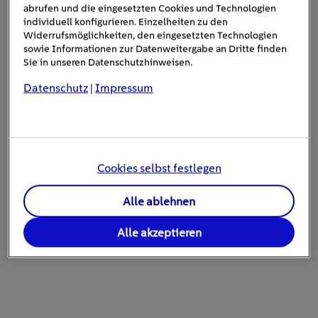
abrufen und die eingesetzten Cookies und Technologien
individuell konfigurieren. Einzelheiten zu den
Komplettsanierung zum Effizienzhaus
Widerrufsmöglichkeiten, den eingesetzten Technologien
sowie Informationen zur Datenweitergabe an Dritte finden
Sie in unseren Datenschutzhinweisen.
Doppelförderung derselben
Wichtig: Eine
Datenschutz
Impressum
|
Maßnahme ist ausgeschlossen
. Sie können also
nicht für dieselben Fenster gleichzeitig einen BAFA-
Zuschuss und einen Tilgungszuschuss der KfW erhalten.
Möglich ist jedoch die Kombination aus BAFA-Zuschuss
Cookies selbst festlegen
und KfW-Ergänzungskredit.
Alle ablehnen
Alle akzeptieren