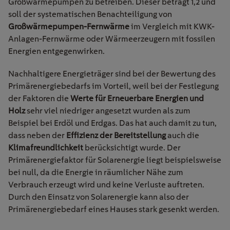
Großwärmepumpen zu betreiben.
Dieser beträgt 1,2 und
soll der systematischen Benachteiligung von
Großwärmepumpen-Fernwärme
im Vergleich mit KWK-
Anlagen-Fernwärme oder Wärmeerzeugern mit fossilen
Energien entgegenwirken.
Nachhaltigere Energieträger sind bei der Bewertung des
Primärenergiebedarfs im Vorteil, weil bei der Festlegung
der Faktoren die
Werte für Erneuerbare Energien und
Holz
sehr viel niedriger angesetzt wurden als zum
Beispiel bei Erdöl und Erdgas. Das hat auch damit zu tun,
dass neben der
Effizienz der Bereitstellung
auch die
Klimafreundlichkeit
berücksichtigt wurde. Der
Primärenergiefaktor für Solarenergie liegt beispielsweise
bei null, da die Energie in räumlicher Nähe zum
Verbrauch erzeugt wird und keine Verluste auftreten.
Durch den Einsatz von Solarenergie kann also der
Primärenergiebedarf eines Hauses stark gesenkt werden.