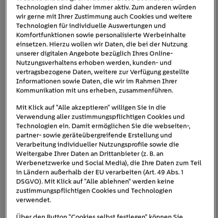
um Stellen, die nicht oder nur schlecht gedämmt werden
Technologien sind daher immer aktiv. Zum anderen würden
wir gerne mit Ihrer Zustimmung auch Cookies und weitere
können, zum Beispiel am Fensterrahmen, über Türen oder
Technologien für individuelle Auswertungen und
im Dachbereich. Das Regelwerk enthält auch
Komfortfunktionen sowie personalisierte Werbeinhalte
Anforderungen an die Klimatechnik
und schreibt
einsetzen. Hierzu wollen wir Daten, die bei der Nutzung
Hitzeschutzmaßnahmen
vor, damit Wohnungen sich im
unserer digitalen Angebote bezüglich Ihres Online-
Nutzungsverhaltens erhoben werden, kunden- und
Sommer nicht zu stark aufheizen.
vertragsbezogene Daten, weitere zur Verfügung gestellte
Informationen sowie Daten, die wir im Rahmen Ihrer
Kommunikation mit uns erheben, zusammenführen.
Mit Klick auf "Alle akzeptieren" willigen Sie in die
Verwendung aller zustimmungspflichtigen Cookies und
Technologien ein. Damit ermöglichen Sie die webseiten-,
partner- sowie geräteübergreifende Erstellung und
Verarbeitung individueller Nutzungsprofile sowie die
Weitergabe Ihrer Daten an Drittanbieter (z. B. an
Werbenetzwerke und Social Media), die Ihre Daten zum Teil
in Ländern außerhalb der EU verarbeiten (Art. 49 Abs. 1
DSGVO). Mit Klick auf "Alle ablehnen" werden keine
zustimmungspflichtigen Cookies und Technologien
verwendet.
Über den Button "Cookies selbst festlegen" können Sie