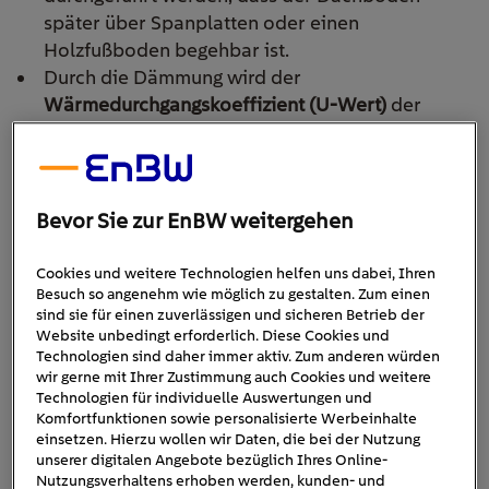
später über Spanplatten oder einen
Holzfußboden begehbar ist.
Durch die Dämmung wird der
Wärmedurchgangskoeffizient (U-Wert)
der
obersten Geschossdecke verbessert, was zu
einem geringeren Wärmeverlust im Winter führt.
Dadurch lassen sich 5 bis 20 Prozent der
Heizkosten sparen.
Bevor Sie zur EnBW weitergehen
Die Dämmschicht verhindert auch effektiv, dass
Wärme im Sommer aus dem Dach in den
Cookies und weitere Technologien helfen uns dabei, Ihren
Wohnraum eindringt. Dadurch herrschen
Besuch so angenehm wie möglich zu gestalten. Zum einen
sind sie für einen zuverlässigen und sicheren Betrieb der
während der heißen Monate
angenehmere
Website unbedingt erforderlich. Diese Cookies und
Innentemperaturen
– die Kühlung kann
Technologien sind daher immer aktiv. Zum anderen würden
gedrosselt werden.
wir gerne mit Ihrer Zustimmung auch Cookies und weitere
Technologien für individuelle Auswertungen und
Eine effizientere Heiz- und Kühlleistung führt zu
Komfortfunktionen sowie personalisierte Werbeinhalte
niedrigeren CO
2
-Emissionen
der jeweiligen
einsetzen. Hierzu wollen wir Daten, die bei der Nutzung
Anlagen. Das ist nicht nur gut für das Klima,
unserer digitalen Angebote bezüglich Ihres Online-
Nutzungsverhaltens erhoben werden, kunden- und
sondern schont auch den Geldbeutel.