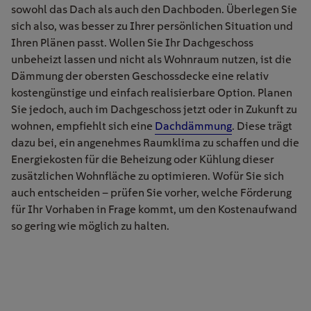
sowohl das Dach als auch den Dachboden. Überlegen Sie
sich also, was besser zu Ihrer persönlichen Situation und
Ihren Plänen passt.
W
o
llen
Sie Ihr
Dachgeschoss
unbeheizt
lassen
und nicht als Wohnraum
nutzen
, ist die
Dämmung der obersten Geschossdecke eine relativ
kostengünstige und einfach
realisierbare
Option. Planen
Sie jedoch,
auch im
Dachgeschoss jetzt oder in Zukunft
zu
wohnen
, empfiehlt sich eine
Dachdämmung
. Dies
e
trägt
dazu bei, ein angenehmes Raumklima zu schaffen und die
Energiekosten für die Beheizung oder Kühlung dieser
zusätzlichen Wohnfläche zu optimieren.
Wofür Sie sich
auch entscheiden – prüfen Sie vorher, welche
Förderung
für Ihr Vorhaben in Frage kommt, um den Kostenaufwand
so gering wie möglich zu halten.