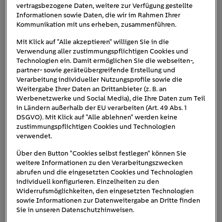
vertragsbezogene Daten, weitere zur Verfügung gestellte
Möchten Sie Ihren Dachboden als
Lagerort
Informationen sowie Daten, die wir im Rahmen Ihrer
nutzen, schützt eine Dämmung Ihr Hab und Gut:
Kommunikation mit uns erheben, zusammenführen.
Durch die Temperaturunterschiede können zum
Mit Klick auf "Alle akzeptieren" willigen Sie in die
Beispiel Dokumente Schaden nehmen und
Verwendung aller zustimmungspflichtigen Cookies und
verblassen. Weihnachtsdeko oder Holzmöbel
Technologien ein. Damit ermöglichen Sie die webseiten-,
partner- sowie geräteübergreifende Erstellung und
sollten wegen der Brandgefahr hingegen nie auf
Verarbeitung individueller Nutzungsprofile sowie die
dem Dachboden gelagert werden.
Weitergabe Ihrer Daten an Drittanbieter (z. B. an
Nach dem
Gebäudeenergiegesetz (GEG)
besteht
Werbenetzwerke und Social Media), die Ihre Daten zum Teil
in Ländern außerhalb der EU verarbeiten (Art. 49 Abs. 1
in vielen Fällen eine Pflicht zur nachträglichen
DSGVO). Mit Klick auf "Alle ablehnen" werden keine
Dämmung der obersten Geschossdecke bzw.
zustimmungspflichtigen Cookies und Technologien
des Daches.
verwendet.
Über den Button "Cookies selbst festlegen" können Sie
Das betrifft zum Beispiel Eigentümer*innen, deren Dach
weitere Informationen zu den Verarbeitungszwecken
nicht gedämmt ist und deren Dachgeschoss nicht dem
abrufen und die eingesetzten Cookies und Technologien
Mindestwärmeschutz nach DIN 4108-2: 2013-02
individuell konfigurieren. Einzelheiten zu den
entspricht. Ob das für Sie zutrifft, können
Widerrufsmöglichkeiten, den eingesetzten Technologien
sowie Informationen zur Datenweitergabe an Dritte finden
Energieberater*innen schnell herausfinden.
Sie in unseren Datenschutzhinweisen.