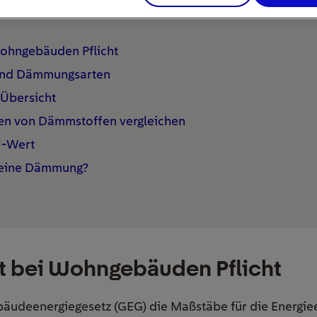
ier
ohngebäuden Pflicht
und Dämmungsarten
 Übersicht
en von Dämmstoffen vergleichen
U-Wert
 eine Dämmung?
 bei Wohngebäuden Pflicht
ebäudeenergiegesetz (GEG) die Maßstäbe für die Energiee