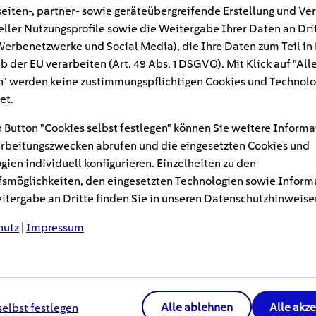
eiten-, partner- sowie geräteübergreifende Erstellung und Ve
eller Nutzungsprofile sowie die Weitergabe Ihrer Daten an Dri
lte oder sommerliche Hitze: Ein Haus auf a
n Werbenetzwerke und Social Media), die Ihre Daten zum Teil in
alten, kann viel Energie kosten. Mit einer 
b der EU verarbeiten (Art. 49 Abs. 1 DSGVO). Mit Klick auf "All
d sparen bares Geld. Zum Einsatz können unte
" werden keine zustimmungspflichtigen Cookies und Technolo
n, zum Beispiel Mineralwolle , Holzfasern od
et.
blick über Maßnahmen, gängige Dämmstoffe,
 Button "Cookies selbst festlegen" können Sie weitere Informa
rbeitungszwecken abrufen und die eingesetzten Cookies und
gien individuell konfigurieren. Einzelheiten zu den
smöglichkeiten, den eingesetzten Technologien sowie Inform
g hat viele Vorteile: Schutz vor Kälte im Winter und 
tergabe an Dritte finden Sie in unseren Datenschutzhinweise
ma oder weniger Lärm. Doch welche Dämmstoffe sind e
der doch lieber Hanf? Die Frage lässt sich gar nicht lei
hutz
|
Impressum
Beste ist, hängt von mehreren Faktoren ab.
Alle ablehnen
Alle akz
selbst festlegen