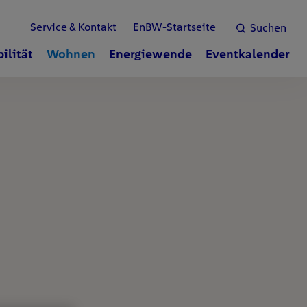
Service & Kontakt
EnBW-Startseite
Suchen
ilität
Wohnen
Energiewende
Eventkalender