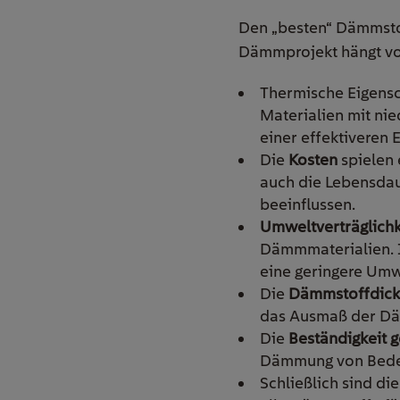
Den „besten“ Dämmstoff
Dämmprojekt hängt von
Thermische Eigensc
Materialien mit nie
einer effektiveren 
Die
Kosten
spielen 
auch die Lebensdau
beeinflussen.
Umweltverträglichk
Dämmmaterialien. I
eine geringere Umw
Die
Dämmstoffdic
das Ausmaß der D
Die
Beständigkeit 
Dämmung von Bede
Schließlich sind di