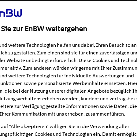
 Sie zur EnBW weitergehen
und weitere Technologien helfen uns dabei, Ihren Besuch so 
ich zu gestalten. Zum einen sind sie für einen zuverlässigen un
der Website unbedingt erforderlich. Diese Cookies und Techno
mer aktiv. Zum anderen würden wir gerne mit Ihrer Zustimmu
und weitere Technologien für individuelle Auswertungen und
unktionen sowie personalisierte Werbeinhalte einsetzen. Hie
n, die bei der Nutzung unserer digitalen Angebote bezüglich I
utzungsverhaltens erhoben werden, kunden- und vertragsbez
#Modernisieren und Bauen
n
eitere zur Verfügung gestellte Informationen sowie Daten, die
Ihrer Kommunikation mit uns erheben, zusammenführen.
 So planen Sie Ihr
 auf "Alle akzeptieren" willigen Sie in die Verwendung aller
svorhaben richtig
ngspflichtigen Cookies und Technologien ein. Damit ermöglic