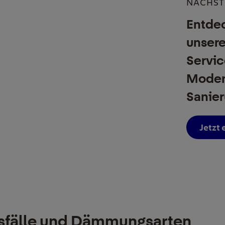
NÄCHST
Entdec
unsere
Servic
Moder
Sanier
Jetzt
fälle und Dämmungsarten