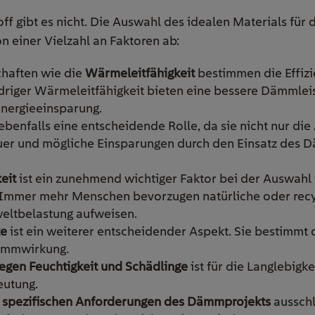
 gibt es nicht. Die Auswahl des idealen Materials für d
 einer Vielzahl an Faktoren ab:
haften wie die
Wärmeleitfähigkeit
bestimmen die Effizi
driger Wärmeleitfähigkeit bieten eine bessere Dämmleis
Energieeinsparung.
ebenfalls eine entscheidende Rolle, da sie nicht nur di
er und mögliche Einsparungen durch den Einsatz des 
eit
ist ein zunehmend wichtiger Faktor bei der Auswahl
mmer mehr Menschen bevorzugen natürliche oder recyc
eltbelastung aufweisen.
ke
ist ein weiterer entscheidender Aspekt. Sie bestimmt
ämmwirkung.
gegen Feuchtigkeit und Schädlinge
ist für die Langlebigke
utung.
e
spezifischen Anforderungen des Dämmprojekts
ausschl