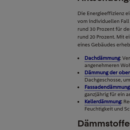
Die Energieeffizienz e
vom individuellen Fal
rund 30 Prozent für de
rund 20 Prozent. Mit 
eines Gebäudes erhebl
Dachdämmung
: Ve
angenehmeren Wohnk
Dämmung der ober
Dachgeschosse, um
Fassadendämmung
ganzjährig für ein
Kellerdämmung
:
Red
Feuchtigkeit und S
Dämmstoffe 