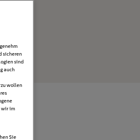
angenehm
d sicheren
logien sind
ng auch
rzu wollen
hres
ogene
 wir im
hen Sie