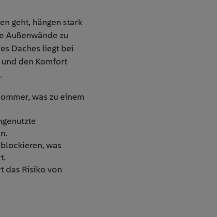
en geht, hängen stark
die Außenwände zu
es Daches liegt bei
z und den Komfort
.
 Sommer, was zu einem
ngenutzte
n.
lockieren, was
t.
 das Risiko von