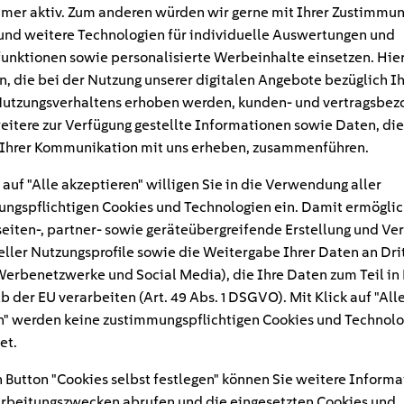
mer aktiv. Zum anderen würden wir gerne mit Ihrer Zustimmu
und weitere Technologien für individuelle Auswertungen und
unktionen sowie personalisierte Werbeinhalte einsetzen. Hie
n, die bei der Nutzung unserer digitalen Angebote bezüglich I
utzungsverhaltens erhoben werden, kunden- und vertragsbez
eitere zur Verfügung gestellte Informationen sowie Daten, die
Ihrer Kommunikation mit uns erheben, zusammenführen.
 auf "Alle akzeptieren" willigen Sie in die Verwendung aller
ngspflichtigen Cookies und Technologien ein. Damit ermöglic
eiten-, partner- sowie geräteübergreifende Erstellung und Ve
eller Nutzungsprofile sowie die Weitergabe Ihrer Daten an Dri
#
n Werbenetzwerke und Social Media), die Ihre Daten zum Teil in
b der EU verarbeiten (Art. 49 Abs. 1 DSGVO). Mit Klick auf "All
k – Wie Deutschland heiz
" werden keine zustimmungspflichtigen Cookies und Technolo
et.
 Button "Cookies selbst festlegen" können Sie weitere Informa
rbeitungszwecken abrufen und die eingesetzten Cookies und