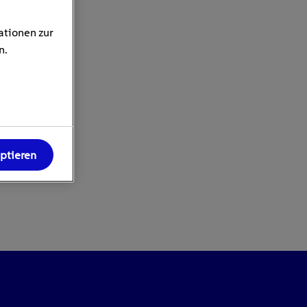
ationen zur
n.
eptieren