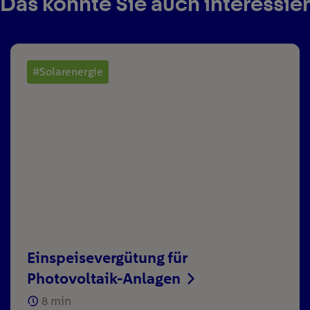
Das könnte Sie auch interessie
#Solarenergie
Einspeisevergütung für
Photovoltaik-Anlagen
8
min