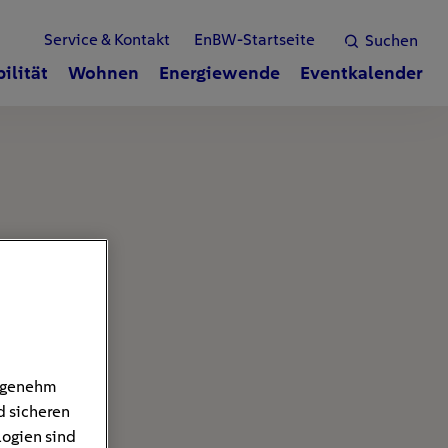
Service & Kontakt
EnBW-Startseite
Suchen
ilität
Wohnen
Energiewende
Eventkalender
angenehm
d sicheren
logien sind