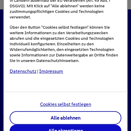
in Ländern außerhalb der EU verarbeiten (Art. 49 Abs. 1
DSGVO). Mit Klick auf "Alle ablehnen" werden keine
zustimmungspflichtigen Cookies und Technologien
verwendet.
Das könnte Sie auch interessieren
Über den Button "Cookies selbst festlegen" können Sie
weitere Informationen zu den Verarbeitungszwecken
abrufen und die eingesetzten Cookies und Technologien
individuell konfigurieren. Einzelheiten zu den
Widerrufsmöglichkeiten, den eingesetzten Technologien
#Solarenergie
sowie Informationen zur Datenweitergabe an Dritte finden
Sie in unseren Datenschutzhinweisen.
Datenschutz
Impressum
|
Cookies selbst festlegen
Alle ablehnen
Einspeisevergütung für Photovoltaik-
Alle akzeptieren