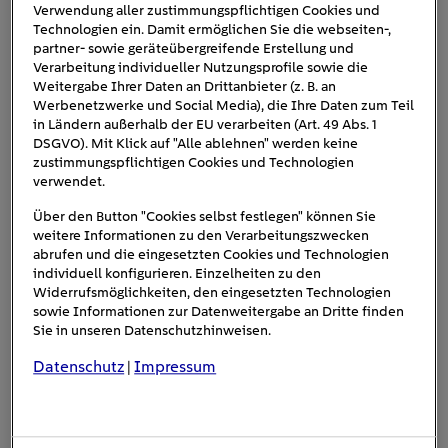
Verwendung aller zustimmungspflichtigen Cookies und
komplett im Inneren, fast ausschließlich im Keller (falls
Technologien ein. Damit ermöglichen Sie die webseiten-,
vorhanden) und direkt neben Anschlüssen. Bei Luft-
partner- sowie geräteübergreifende Erstellung und
Wasser-Wärmepumpen ist dagegen eine größere
Verarbeitung individueller Nutzungsprofile sowie die
Weitergabe Ihrer Daten an Drittanbieter (z. B. an
Flexibilität möglich.
Werbenetzwerke und Social Media), die Ihre Daten zum Teil
in Ländern außerhalb der EU verarbeiten (Art. 49 Abs. 1
DSGVO). Mit Klick auf "Alle ablehnen" werden keine
zustimmungspflichtigen Cookies und Technologien
verwendet.
Über den Button "Cookies selbst festlegen" können Sie
weitere Informationen zu den Verarbeitungszwecken
abrufen und die eingesetzten Cookies und Technologien
individuell konfigurieren. Einzelheiten zu den
Widerrufsmöglichkeiten, den eingesetzten Technologien
sowie Informationen zur Datenweitergabe an Dritte finden
Sie in unseren Datenschutzhinweisen.
Datenschutz
Impressum
|