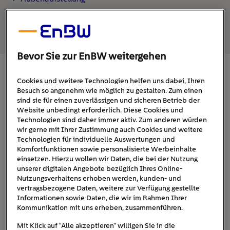
Bei der Aufstellung der Wärmepumpe auch
Ausrichtung beachten
Bevor Sie zur EnBW weitergehen
Art der Wärmequelle bestimmt, wo die
Cookies und weitere Technologien helfen uns dabei, Ihren
Wärmepumpe stehen muss
Besuch so angenehm wie möglich zu gestalten. Zum einen
sind sie für einen zuverlässigen und sicheren Betrieb der
Website unbedingt erforderlich. Diese Cookies und
nur wenig Platz
Generell benötigt eine
Wärmepumpe
,
Technologien sind daher immer aktiv. Zum anderen würden
anders als bei einer Öl- oder Gasheizung ist auch ein
wir gerne mit Ihrer Zustimmung auch Cookies und weitere
Technologien für individuelle Auswertungen und
Schornstein (bzw. Stummelabzug bei Installation der
Komfortfunktionen sowie personalisierte Werbeinhalte
Gastherme unter dem Dach) nicht notwendig.
einsetzen. Hierzu wollen wir Daten, die bei der Nutzung
unserer digitalen Angebote bezüglich Ihres Online-
Welcher Platz konkret in Frage kommt, hängt zunächst von
Nutzungsverhaltens erhoben werden, kunden- und
der Art der Wärmequelle ab. Entscheidend ist ein
vertragsbezogene Daten, weitere zur Verfügung gestellte
Informationen sowie Daten, die wir im Rahmen Ihrer
möglichst kurzer Zugangsweg
zur
Kommunikation mit uns erheben, zusammenführen.
Wärmverteilung im Haus
. Erdwärme- und
Mit Klick auf "Alle akzeptieren" willigen Sie in die
Grundwasserwärmepumpe werden daher in der Regel