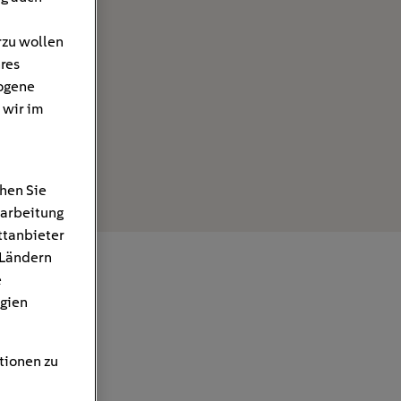
rzu wollen
hres
ogene
 wir im
hen Sie
rarbeitung
ttanbieter
 Ländern
e
gien
tionen zu