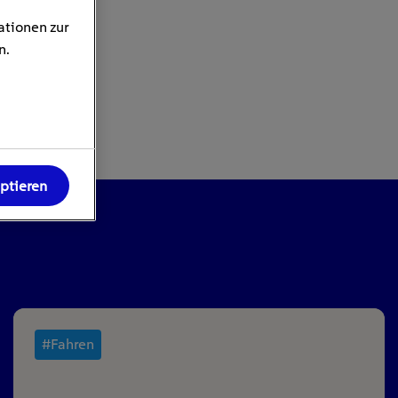
ationen zur
n.
eptieren
#Fahren