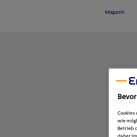
Magazin
Bevor
Cookies 
wie mögl
Betrieb 
daher im