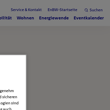
Service & Kontakt
EnBW-Startseite
Suchen
ilität
Wohnen
Energiewende
Eventkalender
angenehm
d sicheren
logien sind
ng auch