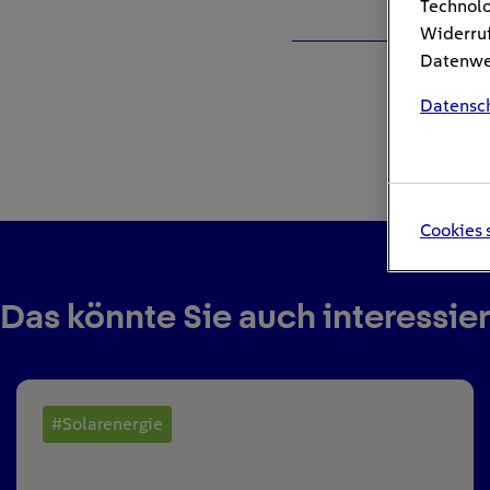
Technolo
Widerruf
Datenwei
Datensc
Cookies 
Das könnte Sie auch interessie
#Solarenergie