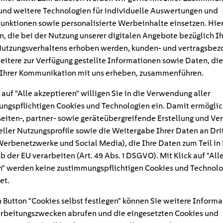
und weitere Technologien für individuelle Auswertungen und
unktionen sowie personalisierte Werbeinhalte einsetzen. Hie
n, die bei der Nutzung unserer digitalen Angebote bezüglich I
utzungsverhaltens erhoben werden, kunden- und vertragsbez
eitere zur Verfügung gestellte Informationen sowie Daten, die
Ihrer Kommunikation mit uns erheben, zusammenführen.
 auf "Alle akzeptieren" willigen Sie in die Verwendung aller
ngspflichtigen Cookies und Technologien ein. Damit ermöglic
eiten-, partner- sowie geräteübergreifende Erstellung und Ve
eller Nutzungsprofile sowie die Weitergabe Ihrer Daten an Dri
n Werbenetzwerke und Social Media), die Ihre Daten zum Teil in
#
b der EU verarbeiten (Art. 49 Abs. 1 DSGVO). Mit Klick auf "All
" werden keine zustimmungspflichtigen Cookies und Technolo
el
et.
 Button "Cookies selbst festlegen" können Sie weitere Informa
rbeitungszwecken abrufen und die eingesetzten Cookies und