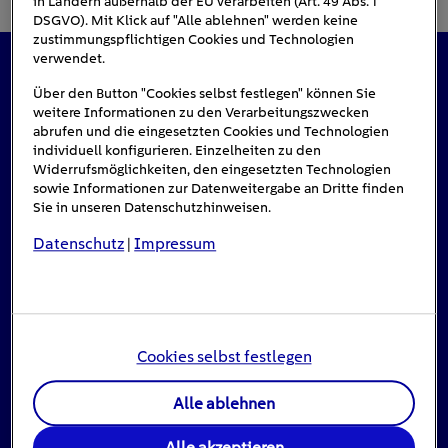
in Ländern außerhalb der EU verarbeiten (Art. 49 Abs. 1
DSGVO). Mit Klick auf "Alle ablehnen" werden keine
zustimmungspflichtigen Cookies und Technologien
verwendet.
Das könnte Sie auch interessieren
Über den Button "Cookies selbst festlegen" können Sie
weitere Informationen zu den Verarbeitungszwecken
abrufen und die eingesetzten Cookies und Technologien
individuell konfigurieren. Einzelheiten zu den
Widerrufsmöglichkeiten, den eingesetzten Technologien
sowie Informationen zur Datenweitergabe an Dritte finden
Sie in unseren Datenschutzhinweisen.
Datenschutz
Impressum
|
Cookies selbst festlegen
Alle ablehnen
Stromausfall: Das ist zu tun, wenn das Licht
Alle akzeptieren