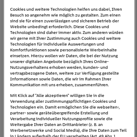
Cookies und weitere Technologien helfen uns dabei, Ihren
Besuch so angenehm wie möglich zu gestalten. Zum einen
sind sie für einen zuverlässigen und sicheren Betrieb der
Website unbedingt erforderlich. Diese Cookies und
Technologien sind daher immer aktiv. Zum anderen würden
wir gerne mit Ihrer Zustimmung auch Cookies und weitere
Technologien für individuelle Auswertungen und
Komfortfunktionen sowie personalisierte Werbeinhalte
einsetzen. Hierzu wollen wir Daten, die bei der Nutzung
unserer digitalen Angebote bezüglich Ihres Online-
Nutzungsverhaltens erhoben werden, kunden- und
vertragsbezogene Daten, weitere zur Verfügung gestellte
Informationen sowie Daten, die wir im Rahmen Ihrer
Kommunikation mit uns erheben, zusammenführen.
Mit Klick auf "Alle akzeptieren" willigen Sie in die
Verwendung aller zustimmungspflichtigen Cookies und
Events
Technologien ein. Damit ermöglichen Sie die webseiten-,
partner- sowie geräteübergreifende Erstellung und
Treffen Sie uns und unsere Experten persönlich auf
Verarbeitung individueller Nutzungsprofile sowie die
Messen und Veranstaltungen.
Weitergabe Ihrer Daten an Drittanbieter (z. B. an
Werbenetzwerke und Social Media), die Ihre Daten zum Teil
05.10.2026
in Ländern außerhalb der EU verarbeiten (Art. 49 Abs. 1