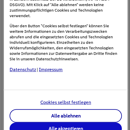
TRANSFORM & BEYOND BY EXPO REAL MÜNCHEN
DSGVO). Mit Klick auf "Alle ablehnen" werden keine
zustimmungspflichtigen Cookies und Technologien
verwendet.
Aktuelle Events ansehen
Über den Button "Cookies selbst festlegen" können Sie
weitere Informationen zu den Verarbeitungszwecken
abrufen und die eingesetzten Cookies und Technologien
individuell konfigurieren. Einzelheiten zu den
Widerrufsmöglichkeiten, den eingesetzten Technologien
sowie Informationen zur Datenweitergabe an Dritte finden
Sie in unseren Datenschutzhinweisen.
# Energie sparen
# Modernisieren und Bauen
Datenschutz
Impressum
|
# Smart Home
# Umzug
Alle Einblenden
5 Artikel online zum Thema
Umzug
Cookies selbst festlegen
Alle ablehnen
#Umzug
Alle akzeptieren