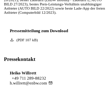
20/2021), bester Ladetarif (EnBW mobility+ Ladetarif L, AUTO
BILD 27/2023), bestes Preis-Leistungs-Verhältnis unabhängiger
Anbieter (AUTO BILD 22/2022) sowie beste Lade-App der freien
Anbieter (Computerbild 12/2023).
Pressemitteilung zum Download
(
PDF
107
kB
)
Pressekontakt
Heiko Willrett
+49 711 289-88232
h.willrett@enbw.com