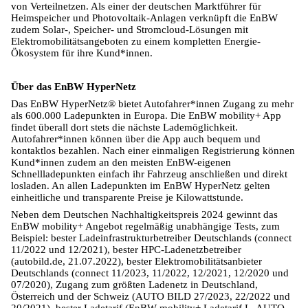
von Verteilnetzen. Als einer der deutschen Marktführer für
Heimspeicher und Photovoltaik-Anlagen verknüpft die EnBW
zudem Solar-, Speicher- und Stromcloud-Lösungen mit
Elektromobilitätsangeboten zu einem kompletten Energie-
Ökosystem für ihre Kund*innen.
Über das EnBW HyperNetz
Das EnBW HyperNetz® bietet Autofahrer*innen Zugang zu mehr
als 600.000 Ladepunkten in Europa. Die EnBW mobility+ App
findet überall dort stets die nächste Lademöglichkeit.
Autofahrer*innen können über die App auch bequem und
kontaktlos bezahlen. Nach einer einmaligen Registrierung können
Kund*innen zudem an den meisten EnBW-eigenen
Schnellladepunkten einfach ihr Fahrzeug anschließen und direkt
losladen. An allen Ladepunkten im EnBW HyperNetz gelten
einheitliche und transparente Preise je Kilowattstunde.
Neben dem Deutschen Nachhaltigkeitspreis 2024 gewinnt das
EnBW mobility+ Angebot regelmäßig unabhängige Tests, zum
Beispiel: bester Ladeinfrastrukturbetreiber Deutschlands (connect
11/2022 und 12/2021), bester HPC-Ladenetzbetreiber
(autobild.de, 21.07.2022), bester Elektromobilitätsanbieter
Deutschlands (connect 11/2023, 11/2022, 12/2021, 12/2020 und
07/2020), Zugang zum größten Ladenetz in Deutschland,
Österreich und der Schweiz (AUTO BILD 27/2023, 22/2022 und