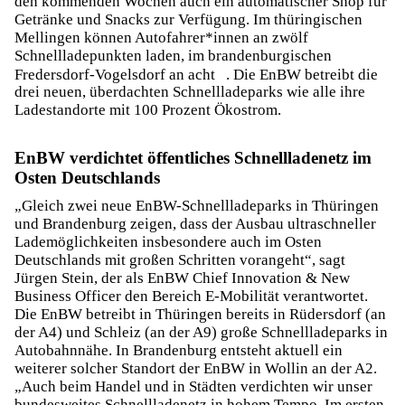
den kommenden Wochen auch ein automatischer Shop für
Getränke und Snacks zur Verfügung. Im thüringischen
Mellingen können Autofahrer*innen an zwölf
Schnellladepunkten laden, im brandenburgischen
Fredersdorf-Vogelsdorf an acht
. Die EnBW betreibt die
drei neuen, überdachten Schnellladeparks wie alle ihre
Ladestandorte mit 100 Prozent Ökostrom.
EnBW verdichtet öffentliches Schnellladenetz im
Osten Deutschlands
„Gleich zwei neue EnBW-Schnellladeparks in Thüringen
und Brandenburg zeigen, dass der Ausbau ultraschneller
Lademöglichkeiten insbesondere auch im Osten
Deutschlands mit großen Schritten vorangeht“, sagt
Jürgen Stein, der als EnBW Chief Innovation & New
Business Officer den Bereich E-Mobilität verantwortet.
Die EnBW betreibt in Thüringen bereits in Rüdersdorf (an
der A4) und Schleiz (an der A9) große Schnellladeparks in
Autobahnnähe. In Brandenburg entsteht aktuell ein
weiterer solcher Standort der EnBW in Wollin an der A2.
„Auch beim Handel und in Städten verdichten wir unser
bundesweites Schnellladenetz in hohem Tempo. Im ersten