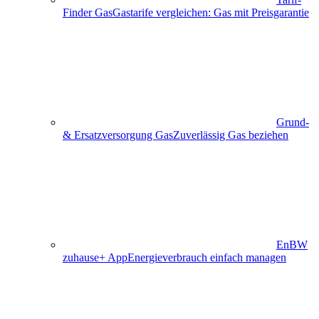
Finder Gas
Gastarife vergleichen: Gas mit Preisgarantie
Grund-
& Ersatzversorgung Gas
Zuverlässig Gas beziehen
EnBW
zuhause+ App
Energieverbrauch einfach managen