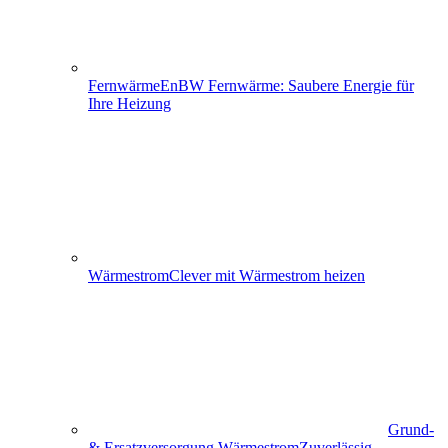
Fernwärme
EnBW Fernwärme: Saubere Energie für
Ihre Heizung
Wärmestrom
Clever mit Wärmestrom heizen
Grund-
& Ersatzversorgung Wärmestrom
Zuverlässig