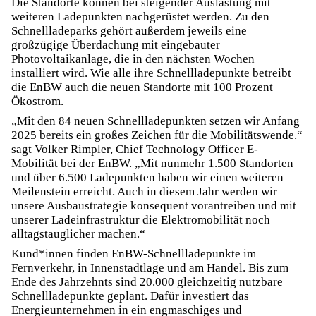
Die Standorte können bei steigender Auslastung mit
weiteren Ladepunkten nachgerüstet werden. Zu den
Schnellladeparks gehört außerdem jeweils eine
großzügige Überdachung mit eingebauter
Photovoltaikanlage, die in den nächsten Wochen
installiert wird. Wie alle ihre Schnellladepunkte betreibt
die EnBW auch die neuen Standorte mit 100 Prozent
Ökostrom.
„Mit den 84 neuen Schnellladepunkten setzen wir Anfang
2025 bereits ein großes Zeichen für die Mobilitätswende.“
sagt Volker Rimpler, Chief Technology Officer E-
Mobilität bei der EnBW. „Mit nunmehr 1.500 Standorten
und über 6.500 Ladepunkten haben wir einen weiteren
Meilenstein erreicht. Auch in diesem Jahr werden wir
unsere Ausbaustrategie konsequent vorantreiben und mit
unserer Ladeinfrastruktur die Elektromobilität noch
alltagstauglicher machen.“
Kund*innen finden EnBW-Schnellladepunkte im
Fernverkehr, in Innenstadtlage und am Handel. Bis zum
Ende des Jahrzehnts sind 20.000 gleichzeitig nutzbare
Schnellladepunkte geplant. Dafür investiert das
Energieunternehmen in ein engmaschiges und