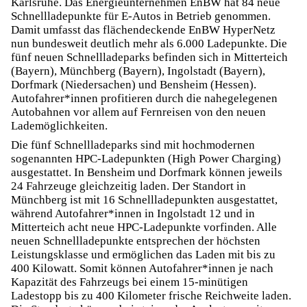
Karlsruhe. Das Energieunternehmen EnBW hat 84 neue
Schnellladepunkte für E-Autos in Betrieb genommen.
Damit umfasst das flächendeckende EnBW HyperNetz
nun bundesweit deutlich mehr als 6.000 Ladepunkte. Die
fünf neuen Schnellladeparks befinden sich in Mitterteich
(Bayern), Münchberg (Bayern), Ingolstadt (Bayern),
Dorfmark (Niedersachen) und Bensheim (Hessen).
Autofahrer*innen profitieren durch die nahegelegenen
Autobahnen vor allem auf Fernreisen von den neuen
Lademöglichkeiten.
Die fünf Schnellladeparks sind mit hochmodernen
sogenannten HPC-Ladepunkten (High Power Charging)
ausgestattet. In Bensheim und Dorfmark können jeweils
24 Fahrzeuge gleichzeitig laden. Der Standort in
Münchberg ist mit 16 Schnellladepunkten ausgestattet,
während Autofahrer*innen in Ingolstadt 12 und in
Mitterteich acht neue HPC-Ladepunkte vorfinden. Alle
neuen Schnellladepunkte entsprechen der höchsten
Leistungsklasse und ermöglichen das Laden mit bis zu
400 Kilowatt. Somit können Autofahrer*innen je nach
Kapazität des Fahrzeugs bei einem 15-minütigen
Ladestopp bis zu 400 Kilometer frische Reichweite laden.