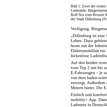
Bild 1: Zwei der erste
Ladesäule: Bürgermeiste
Rolf Nix vom Ressort f
der Stadt Dillenburg (Fo
Verfügung. Bürgermei
„Dillenburg ist eine
Leben. Dazu gehören
heute mit der Inbetr
Elektromobilität ein
lückenlose Ladeinfra
Auf den beiden reser
vom Typ 2 mit bis zu
E-Fahrzeugen – je n
von dem baden-württ
versorgt. Außerdem 
Metern bietet. Die E
Einfach und komfort
mobility+ App. Dam
Ladenetz in Deutsch