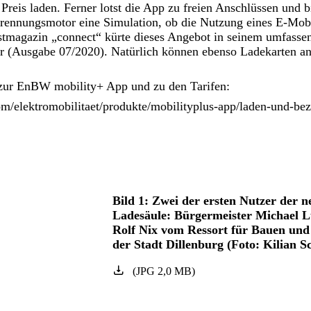
reis laden. Ferner lotst die App zu freien Anschlüssen und b
rennungsmotor eine Simulation, ob die Nutzung eines E-Mobi
tmagazin „connect“ kürte dieses Angebot in seinem umfasse
er (Ausgabe 07/2020). Natürlich können ebenso Ladekarten an
zur EnBW mobility+ App und zu den Tarifen:
m/elektromobilitaet/produkte/mobilityplus-app/laden-und-be
Bild 1: Zwei der ersten Nutzer der
Ladesäule: Bürgermeister Michael Lu
Rolf Nix vom Ressort für Bauen und
der Stadt Dillenburg (Foto: Kilian S
(
JPG
2,0
MB
)