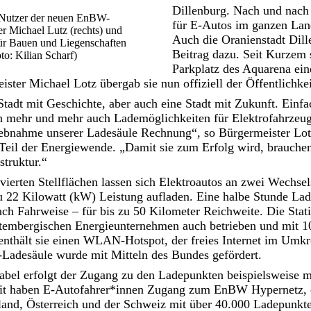
Dillenburg. Nach und nach
n Nutzer der neuen EnBW-
für E-Autos im ganzen Lan
r Michael Lutz (rechts) und
Auch die Oranienstadt Dille
ür Bauen und Liegenschaften
Beitrag dazu. Seit Kurzem 
to: Kilian Scharf)
Parkplatz des Aquarena ein
ster Michael Lotz übergab sie nun offiziell der Öffentlichkei
 Stadt mit Geschichte, aber auch eine Stadt mit Zukunft. Einf
 mehr und mehr auch Lademöglichkeiten für Elektrofahrzeug
iebnahme unserer Ladesäule Rechnung“, so Bürgermeister Lotz.
 Teil der Energiewende. „Damit sie zum Erfolg wird, brauche
struktur.“
vierten Stellflächen lassen sich Elektroautos an zwei Wechs
 22 Kilowatt (kW) Leistung aufladen. Eine halbe Stunde Lad
ach Fahrweise – für bis zu 50 Kilometer Reichweite. Die Sta
embergischen Energieunternehmen auch betrieben und mit 1
enthält sie einen WLAN-Hotspot, der freies Internet im Umkr
-Ladesäule wurde mit Mitteln des Bundes gefördert.
abel erfolgt der Zugang zu den Ladepunkten beispielsweise
it haben E-Autofahrer*innen Zugang zum EnBW Hypernetz, 
land, Österreich und der Schweiz mit über 40.000 Ladepunkte