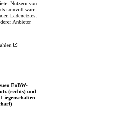
ietet Nutzern von
ls sinnvoll wäre.
nden Ladenetztest
derer Anbieter
zahlen
 neuen EnBW-
tz (rechts) und
 Liegenschaften
charf)