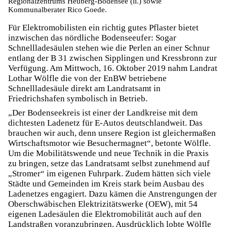
Regionalzentrums Heuberg-Bodensee (li.) sowie
Kommunalberater Rico Goede.
Für Elektromobilisten ein richtig gutes Pflaster bietet
inzwischen das nördliche Bodenseeufer: Sogar
Schnellladesäulen stehen wie die Perlen an einer Schnur
entlang der B 31 zwischen Sipplingen und Kressbronn zur
Verfügung. Am Mittwoch, 16. Oktober 2019 nahm Landrat
Lothar Wölfle die von der EnBW betriebene
Schnellladesäule direkt am Landratsamt in
Friedrichshafen symbolisch in Betrieb.
„Der Bodenseekreis ist einer der Landkreise mit dem
dichtesten Ladenetz für E-Autos deutschlandweit. Das
brauchen wir auch, denn unsere Region ist gleichermaßen
Wirtschaftsmotor wie Besuchermagnet“, betonte Wölfle.
Um die Mobilitätswende und neue Technik in die Praxis
zu bringen, setze das Landratsamt selbst zunehmend auf
„Stromer“ im eigenen Fuhrpark. Zudem hätten sich viele
Städte und Gemeinden im Kreis stark beim Ausbau des
Ladenetzes engagiert. Dazu kämen die Anstrengungen der
Oberschwäbischen Elektrizitätswerke (OEW), mit 54
eigenen Ladesäulen die Elektromobilität auch auf den
Landstraßen voranzubringen. Ausdrücklich lobte Wölfle