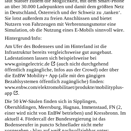
laut Stäbler zudem die Möglichkeit, mit dem Smart-Phone
an über 30.000 Ladepunkten und damit dem größten Netz
in Deutschland, Österreich und der Schweiz zu ‚tanken‘.
Sie lotst außerdem zu freien Anschlüssen und bietet
Nutzern von Fahrzeugen mit Verbrennungsmotor eine
Simulation, ob die Nutzung eines E-Mobils sinnvoll wäre.
Hintergrund/Info:
Am Ufer des Bodensees und im Hinterland ist die
Infrastruktur bereits vergleichsweise gut ausgebaut.
Ladestationen lassen sich beispielsweise bei
www.goingelectric.de
(auch nicht durchgehend
öffentlich zugängliche, Infos aus der Crowd) oder über
die EnBW Mobility+ App (alle mit den gängigen
Bezahlsystemen öffentlich zugängliche) finden:
www.enbw.com/elektromobilitaet/produkte/mobilityplus-
app
.
Die 50 kW-Säulen finden sich in Sipplingen,
Oberuhldingen, Meersburg, Hagnau, Immenstaad, FN (2,
einer wird nicht von EnBW betrieben) und Kressbronn. Im
aktuell 4. Fördercall der Bundesregierung ist das
Bodenseeufer in puncto Schnellader nicht mehr
vorgesehen - blau auf weiß nachvollziehbar unter: