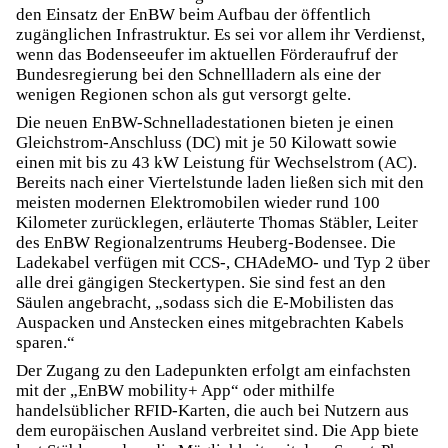
den Einsatz der EnBW beim Aufbau der öffentlich
zugänglichen Infrastruktur. Es sei vor allem ihr Verdienst,
wenn das Bodenseeufer im aktuellen Förderaufruf der
Bundesregierung bei den Schnellladern als eine der
wenigen Regionen schon als gut versorgt gelte.
Die neuen EnBW-Schnelladestationen bieten je einen
Gleichstrom-Anschluss (DC) mit je 50 Kilowatt sowie
einen mit bis zu 43 kW Leistung für Wechselstrom (AC).
Bereits nach einer Viertelstunde laden ließen sich mit den
meisten modernen Elektromobilen wieder rund 100
Kilometer zurücklegen, erläuterte Thomas Stäbler, Leiter
des EnBW Regionalzentrums Heuberg-Bodensee. Die
Ladekabel verfügen mit CCS-, CHAdeMO- und Typ 2 über
alle drei gängigen Steckertypen. Sie sind fest an den
Säulen angebracht, „sodass sich die E-Mobilisten das
Auspacken und Anstecken eines mitgebrachten Kabels
sparen.“
Der Zugang zu den Ladepunkten erfolgt am einfachsten
mit der „EnBW mobility+ App“ oder mithilfe
handelsüblicher RFID-Karten, die auch bei Nutzern aus
dem europäischen Ausland verbreitet sind. Die App biete