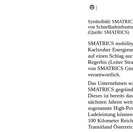
|
Symbolbild: SMATRICS 
von Schnellladeinfrastru
(Quelle: SMATRICS)
SMATRICS mobility+
Karlsruher Energieu
auf einen Schlag auc
Regerbis (Leiter St
von SMATRICS GmbH
verantwortlich.
Das Unternehmen war
SMATRICS gegründet
Dieses ist bereits d
nächsten Jahren wei
sogenannte High-Pow
Ladeleistung können
100 Kilometer Reichw
Transitland Österreic