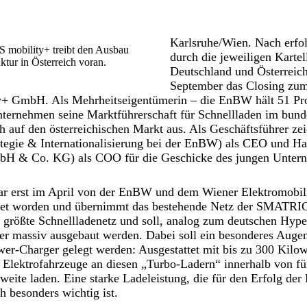
Karlsruhe/Wien. Nach erfol
mobility+ treibt den Ausbau
durch die jeweiligen Karte
ktur in Österreich voran.
Deutschland und Österreich
September das Closing zum
 GmbH. Als Mehrheitseigentümerin – die EnBW hält 51 Pro
nternehmen seine Marktführerschaft für Schnellladen im bun
h auf den österreichischen Markt aus. Als Geschäftsführer 
rategie & Internationalisierung bei der EnBW) als CEO und 
 & Co. KG) als COO für die Geschicke des jungen Unter
 erst im April von der EnBW und dem Wiener Elektromobili
 worden und übernimmt das bestehende Netz der SMATRICS
as größte Schnellladenetz und soll, analog zum deutschen Hype
ter massiv ausgebaut werden. Dabei soll ein besonderes Auge
er-Charger gelegt werden: Ausgestattet mit bis zu 300 Kilo
 Elektrofahrzeuge an diesen „Turbo-Ladern“ innerhalb von fü
eite laden. Eine starke Ladeleistung, die für den Erfolg der 
h besonders wichtig ist.