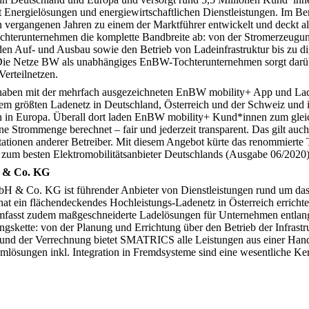
 Energielösungen und energiewirtschaftlichen Dienstleistungen. Im Ber
 vergangenen Jahren zu einem der Marktführer entwickelt und deckt al
ochterunternehmen die komplette Bandbreite ab: von der Stromerzeugu
den Auf- und Ausbau sowie den Betrieb von Ladeinfrastruktur bis zu di
Die Netze BW als unabhängiges EnBW-Tochterunternehmen sorgt darüb
Verteilnetzen.
haben mit der mehrfach ausgezeichneten EnBW mobility+ App und La
 größten Ladenetz in Deutschland, Österreich und der Schweiz und
in Europa. Überall dort laden EnBW mobility+ Kund*innen zum gleich
ene Strommenge berechnet – fair und jederzeit transparent. Das gilt auch 
tionen anderer Betreiber. Mit diesem Angebot kürte das renommierte
um besten Elektromobilitätsanbieter Deutschlands (Ausgabe 06/2020)
& Co. KG
& Co. KG ist führender Anbieter von Dienstleistungen rund um da
hat ein flächendeckendes Hochleistungs-Ladenetz in Österreich errichte
mfasst zudem maßgeschneiderte Ladelösungen für Unternehmen entlang
gskette: von der Planung und Errichtung über den Betrieb der Infrastr
d der Verrechnung bietet SMATRICS alle Leistungen aus einer Hand. 
mlösungen inkl. Integration in Fremdsysteme sind eine wesentliche K