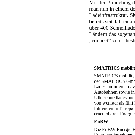
Mit der Bündelung d
man nun in einem de
Ladeinfrastruktur. S
bereits seit Jahren
über 400 Schnelllad
Ländern das sogena
„connect“ zum „
best
SMATRICS mobilit
SMATRICS mobility+
der SMATRICS GmbH &
Ladestandorten – dav
Autobahnen sowie in 
Ultraschnellladestan
von weniger als fün
führenden in Europ
erneuerbaren Energie
EnBW
Die EnBW Energie Ba
Energieunternehmen 