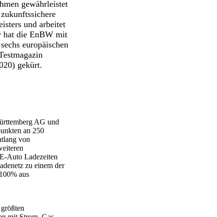
hmen gewährleistet
 zukunftssichere
sters und arbeitet
er hat die EnBW mit
 sechs europäischen
Testmagazin
020) gekürt.
ürttemberg AG und
unkten an 250
ntlang von
weiteren
h E-Auto Ladezeiten
adenetz zu einem der
 100% aus
 größten
en mit Strom, Gas