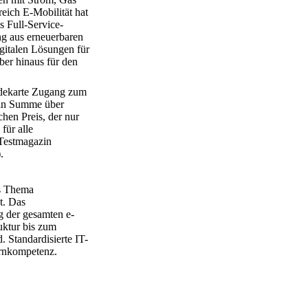
eich E-Mobilität hat
s Full-Service-
ng aus erneuerbaren
gitalen Lösungen für
er hinaus für den
dekarte Zugang zum
 in Summe über
en Preis, der nur
für alle
 Testmagazin
.
s Thema
t. Das
 der gesamten e-
uktur bis zum
Standardisierte IT-
ernkompetenz.