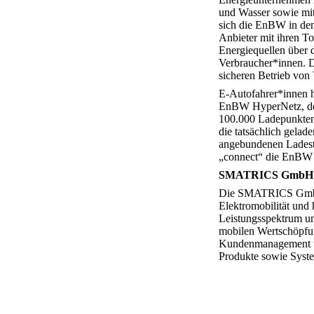
und Wasser sowie mit
sich die EnBW in den
Anbieter mit ihren T
Energiequellen über 
Verbraucher*innen. 
sicheren Betrieb von 
E-Autofahrer*innen 
EnBW HyperNetz, dem
100.000 Ladepunkten 
die tatsächlich gelad
angebundenen Ladesta
„connect“ die EnBW z
SMATRICS GmbH 
Die SMATRICS GmbH 
Elektromobilität und 
Leistungsspektrum u
mobilen Wertschöpfun
Kundenmanagement un
Produkte sowie Syste