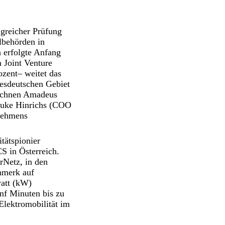
greicher Prüfung
llbehörden in
 erfolgte Anfang
 Joint Venture
zent– weitet das
desdeutschen Gebiet
zeichnen Amadeus
Hauke Hinrichs (COO
nehmens
tätspionier
 in Österreich.
rNetz, in den
nmerk auf
watt (kW)
nf Minuten bis zu
Elektromobilität im