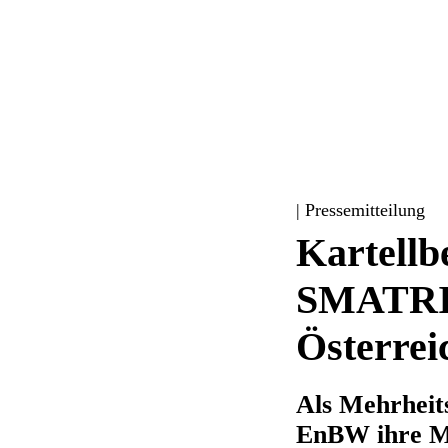
| Pressemitteilung
Kartellb
SMATRIC
Österrei
Als Mehrheit
EnBW ihre Ma