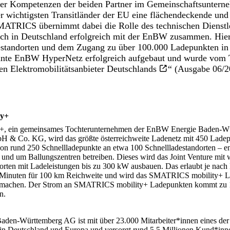
er Kompetenzen der beiden Partner im Gemeinschaftsunterne
r wichtigsten Transitländer der EU eine flächendeckende und
MATRICS übernimmt dabei die Rolle des technischen Dienstlei
 auch in Deutschland erfolgreich mit der EnBW zusammen. Hi
estandorten und dem Zugang zu über 100.000 Ladepunkten in
nnte EnBW HyperNetz erfolgreich aufgebaut und wurde vom 
en Elektromobilitätsanbieter Deutschlands
“ (Ausgabe 06/2
y+
, ein gemeinsames Tochterunternehmen der EnBW Energie Baden-W
 Co. KG, wird das größte österreichweite Ladenetz mit 450 Ladep
on rund 250 Schnellladepunkte an etwa 100 Schnellladestandorten – e
und um Ballungszentren betreiben. Dieses wird das Joint Venture mit 
dorten mit Ladeleistungen bis zu 300 kW ausbauen. Das erlaubt je nac
f Minuten für 100 km Reichweite und wird das SMATRICS mobility+ L
a machen. Der Strom an SMATRICS mobility+ Ladepunkten kommt zu
n.
den-Württemberg AG ist mit über 23.000 Mitarbeiter*innen eines der
in Deutschland und Europa und versorgt rund 5,5 Millionen Kund*inn