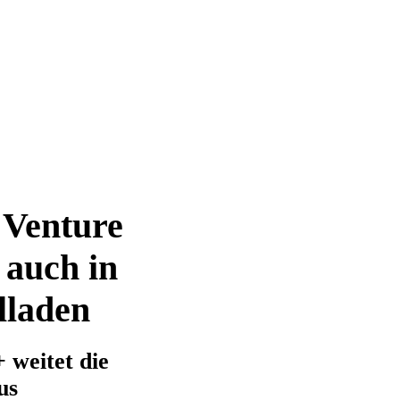
 Venture
auch in
lladen
weitet die
us