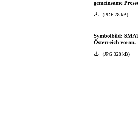
gemeinsame Presse
(
PDF
78
kB
)
Symbolbild: SMATR
Österreich voran
(
JPG
328
kB
)