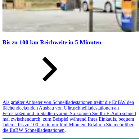
Bis zu 100 km Reichweite in 5 Minuten
Als größter Anbieter von Schnell­lade­stationen treibt die EnBW den
flächen­deckenden Ausbau von Ultraschnell­lade­stationen an
Fernstraßen und in Städten voran. So können Sie Ihr E-Auto schnell
mal zwischendurch, zum Beispiel während Ihres Einkaufs, bequem
laden – bis zu 100 km in nur fünf Minuten. Erfahren Sie mehr über
die
EnBW Schnellladestationen
.