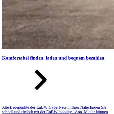
Komfortabel finden, laden und bequem bezahlen
Alle Ladepunkte des EnBW HyperNetz in Ihrer Nähe finden Sie
schnell und einfach mit der EnBW mobility+ App. Mit ihr können