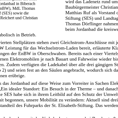
wird das Ladenetz rund um 
Jordanbad in Biberach
Baubürgermeister Christia
e (EnBW), MdL Thomas
Matthias Ruf als Vorstand d
f (SES) sowie die
Reichert und Christian
Stiftung (SES) und Landta
Thomas Dörflinger nahme
beim Jordanbad die kreiswe
bolisch in Betrieb.
ierten Stellplätzen stehen zwei Gleichstrom-Anschlüsse mit 
kW Leistung für das Wechselstrom-Laden bereit, erläuterte Kla
en der EnBW in Oberschwaben. Bereits nach einer Viertels
rnen Elektromobilen je nach Bauart und Fahrweise wieder bi
en. Zudem verfügten die Ladekabel über alle drei gängigen S
 und seien fest an den Säulen angebracht, wodurch sich d
nen erübrige.
s das Jordanbad auf diese Weise zum Vorreiter in Sachen Elek
„Ein idealer Standort: Ein Besuch in der Therme – und danach
e SES habe sich in ihrem Leitbild auf den Schutz der Umwelt 
t begonnen, unsere Mobilität zu verändern: Aktuell sind dre
andteil des Fuhrparks der St. Elisabeth-Stiftung. Das werden