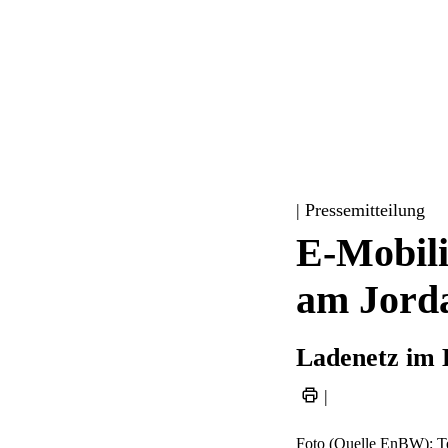
| Pressemitteilung
E-Mobili
am Jord
Ladenetz im 
|
Foto (Quelle EnBW): Te