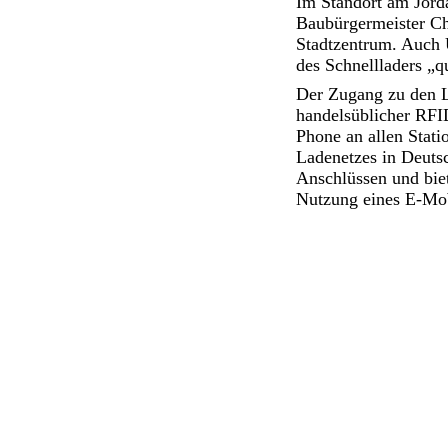
Im Standort am Jord
Baubürgermeister Ch
Stadtzentrum. Auch 
des Schnellladers „
Der Zugang zu den L
handelsüblicher RFI
Phone an allen Stat
Ladenetzes in Deutsc
Anschlüssen und bie
Nutzung eines E-Mob