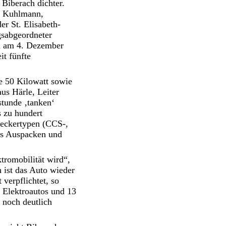
Biberach dichter.
n Kuhlmann,
er St. Elisabeth-
gsabgeordneter
n am 4. Dezember
it fünfte
je 50 Kilowatt sowie
us Härle, Leiter
tunde ‚tanken‘
s zu hundert
teckertypen (CCS-,
as Auspacken und
tromobilität wird“,
 ist das Auto wieder
verpflichtet, so
i Elektroautos und 13
 noch deutlich