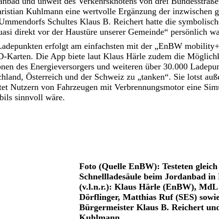
anbad und unweit des Verkehrsknotens von drei Bundesstraße
ristian Kuhlmann eine wertvolle Ergänzung der inzwischen gu
Ummendorfs Schultes Klaus B. Reichert hatte die symbolisc
quasi direkt vor der Haustüre unserer Gemeinde“ persönlich
adepunkten erfolgt am einfachsten mit der „EnBW mobility+
D-Karten. Die App biete laut Klaus Härle zudem die Möglich
ionen des Energieversorgers und weiteren über 30.000 Ladepu
hland, Österreich und der Schweiz zu „tanken“. Sie lotst auß
tet Nutzern von Fahrzeugen mit Verbrennungsmotor eine Simu
ils sinnvoll wäre.
Foto (Quelle EnBW): Testeten gleich
Schnellladesäule beim Jordanbad in
(v.l.n.r.): Klaus Härle (EnBW), Md
Dörflinger, Matthias Ruf (SES) sowie
Bürgermeister Klaus B. Reichert un
Kuhlmann