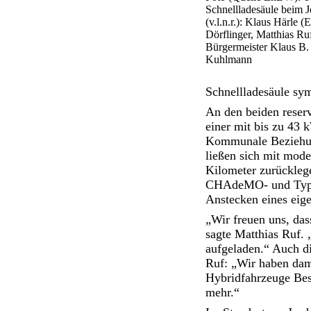
Schnellladesäule beim 
(v.l.n.r.): Klaus Härl
Dörflinger, Matthias Ru
Bürgermeister Klaus B. 
Kuhlmann
Schnellladesäule sym
An den beiden reserv
einer mit bis zu 43 
Kommunale Beziehung
ließen sich mit mode
Kilometer zurückleg
CHAdeMO- und Typ 2)
Anstecken eines eige
„Wir freuen uns, das
sagte Matthias Ruf. 
aufgeladen.“ Auch di
Ruf: „Wir haben dami
Hybridfahrzeuge Best
mehr.“