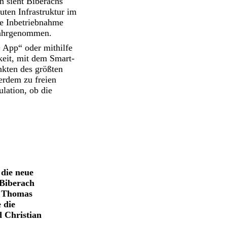
n sieht Biberachs
ten Infrastruktur im
he Inbetriebnahme
 wahrgenommen.
 App“ oder mithilfe
keit, mit dem Smart-
nkten des größten
erdem zu freien
lation, ob die
 die neue
 Biberach
L Thomas
 die
d Christian