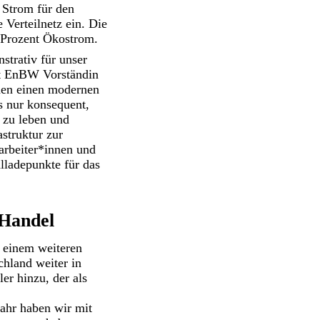
 Strom für den
 Verteilnetz ein. Die
0 Prozent Ökostrom.
strativ für unser
gt EnBW Vorständin
nen einen modernen
s nur konsequent,
 zu leben und
struktur zur
arbeiter*innen und
ladepunkte für das
 Handel
 einem weiteren
chland weiter in
er hinzu, der als
Jahr haben wir mit