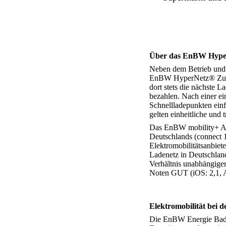
Über das EnBW Hype
Neben dem Betrieb und 
EnBW HyperNetz® Zugan
dort stets die nächste
bezahlen. Nach einer 
Schnellladepunkten ein
gelten einheitliche und 
Das EnBW mobility+ Ang
Deutschlands (connect 1
Elektromobilitätsanbie
Ladenetz in Deutschlan
Verhältnis unabhängige
Noten GUT (iOS: 2,1, An
Elektromobilität bei
Die EnBW Energie Baden