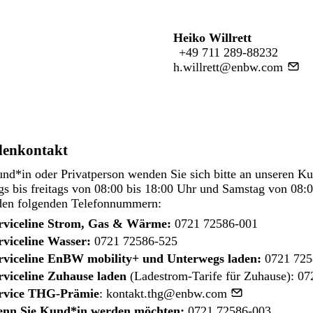
Heiko Willrett
+49 711 289-88232
h.willrett@enbw.com
enkontakt
nd*in oder Privatperson wenden Sie sich bitte an unseren K
s bis freitags von 08:00 bis 18:00 Uhr und Samstag von 08:0
den folgenden Telefonnummern:
rviceline Strom, Gas & Wärme:
0721 72586-001
rviceline Wasser:
0721 72586-525
rviceline EnBW mobility+ und Unterwegs laden:
0721 725
rviceline Zuhause laden
(Ladestrom-Tarife für Zuhause):
07
rvice THG-Prämie
:
kontakt.thg@enbw.com
nn Sie Kund*in werden möchten:
0721 72586-003