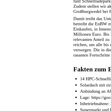
fünf Schnellladepark
Zudem stellen wir ak
Großburgwedel bei 
Damit treibt das Unt
betreibt die EnBW m
Einkaufen, in Innens
Millionen Euro. Bis
relevanten Anteil zu
reichen, um alle bis
versorgen. Die in d
rasanten Fortschritt
Fakten zum E
14 HPC-Schnellla
Solardach mit ei
Anbindung an A8
Lage:
https://go
Inbetriebnahme:
Supermarkt und 