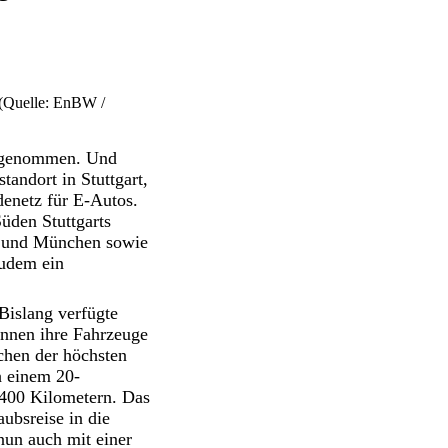
 (Quelle: EnBW /
b genommen. Und
tandort in Stuttgart,
enetz für E-Autos.
üden Stuttgarts
he und München sowie
zudem ein
Bislang verfügte
nnen ihre Fahrzeuge
chen der höchsten
h einem 20-
 400 Kilometern. Das
ubsreise in die
nun auch mit einer