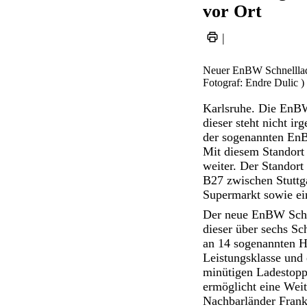
vor Ort
|
Neuer EnBW Schnelllad
Fotograf: Endre Dulic )
Karlsruhe. Die EnBW
dieser steht nicht i
der sogenannten EnB
Mit diesem Standort
weiter. Der Standor
B27 zwischen Stuttga
Supermarkt sowie ei
Der neue EnBW Schne
dieser über sechs S
an 14 sogenannten H
Leistungsklasse und
minütigen Ladestopp
ermöglicht eine Weit
Nachbarländer Frankr