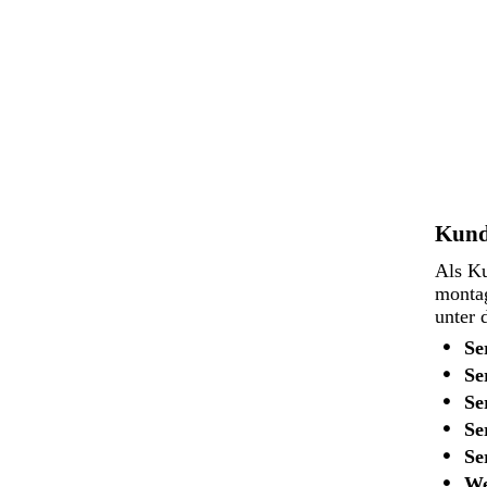
Kund
Als Ku
montag
unter 
Se
Se
Se
Se
Se
We