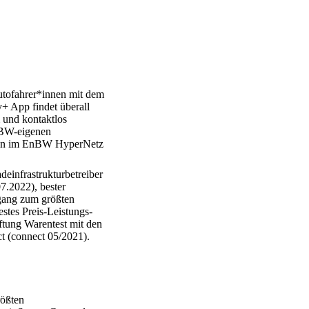
utofahrer*innen mit dem
 App findet überall
 und kontaktlos
nBW-eigenen
nkten im EnBW HyperNetz
einfrastrukturbetreiber
7.2022), bester
ugang zum größten
tes Preis-Leistungs-
ftung Warentest mit den
t (connect 05/2021).
rößten