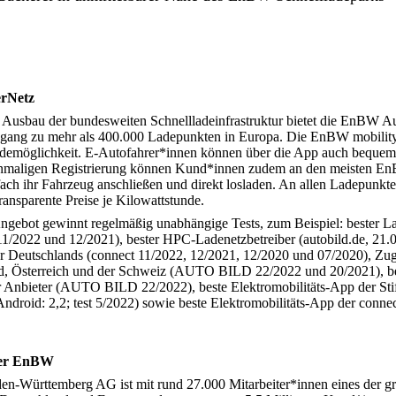
rNetz
Ausbau der bundesweiten Schnellladeinfrastruktur bietet die EnBW A
g zu mehr als 400.000 Ladepunkten in Europa. Die EnBW mobility+
 Lademöglichkeit. E-Autofahrer*innen können über die App auch bequem
einmaligen Registrierung können Kund*innen zudem an den meisten E
fach ihr Fahrzeug anschließen und direkt losladen. An allen Ladepu
transparente Preise je Kilowattstunde.
ebot gewinnt regelmäßig unabhängige Tests, zum Beispiel: bester Lad
1/2022 und 12/2021), bester HPC-Ladenetzbetreiber (autobild.de, 21.0
ter Deutschlands (connect 11/2022, 12/2021, 12/2020 und 07/2020), Z
d, Österreich und der Schweiz (AUTO BILD 22/2022 und 20/2021), bes
r Anbieter (AUTO BILD 22/2022), beste Elektromobilitäts-App der Sti
droid: 2,2; test 5/2022) sowie beste Elektromobilitäts-App der connec
 der EnBW
-Württemberg AG ist mit rund 27.000 Mitarbeiter*innen eines der g