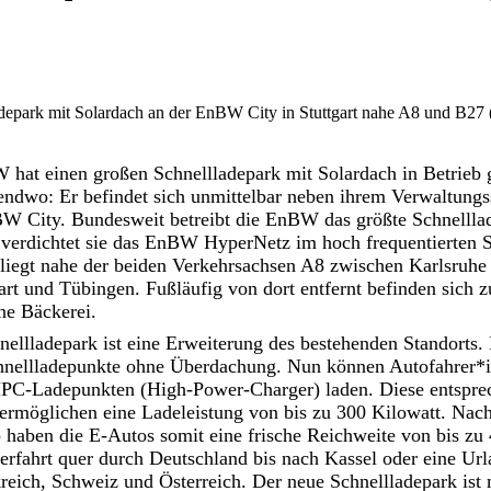
epark mit Solardach an der EnBW City in Stuttgart nahe A8 und B27
 hat einen großen Schnellladepark mit Solardach in Betrie
rgendwo: Er befindet sich unmittelbar neben ihrem Verwaltungss
W City. Bundesweit betreibt die EnBW das größte Schnelllad
 verdichtet sie das EnBW HyperNetz im hoch frequentierten S
t liegt nahe der beiden Verkehrsachsen A8 zwischen Karlsru
rt und Tübingen. Fußläufig von dort entfernt befinden sich 
ne Bäckerei.
llladepark ist eine Erweiterung des bestehenden Standorts. 
chnellladepunkte ohne Überdachung. Nun können Autofahrer*i
PC-Ladepunkten (High-Power-Charger) laden. Diese entspre
 ermöglichen eine Ladeleistung von bis zu 300 Kilowatt. Nac
 haben die E-Autos somit eine frische Reichweite von bis zu
erfahrt quer durch Deutschland bis nach Kassel oder eine Urla
eich, Schweiz und Österreich. Der neue Schnellladepark ist 