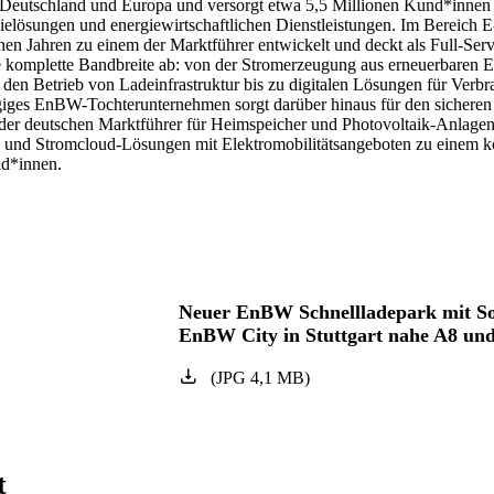
Deutschland und Europa und versorgt etwa 5,5 Millionen Kund*innen
elösungen und energiewirtschaftlichen Dienstleistungen. Im Bereich E-
 Jahren zu einem der Marktführer entwickelt und deckt als Full-Serv
 komplette Bandbreite ab: von der Stromerzeugung aus erneuerbaren E
en Betrieb von Ladeinfrastruktur bis zu digitalen Lösungen für Verbr
ges EnBW-Tochterunternehmen sorgt darüber hinaus für den sicheren
er der deutschen Marktführer für Heimspeicher und Photovoltaik-Anlag
- und Stromcloud-Lösungen mit Elektromobilitätsangeboten zu einem k
nd*innen.
Neuer EnBW Schnellladepark mit So
EnBW City in Stuttgart nahe A8 un
(
JPG
4,1
MB
)
t