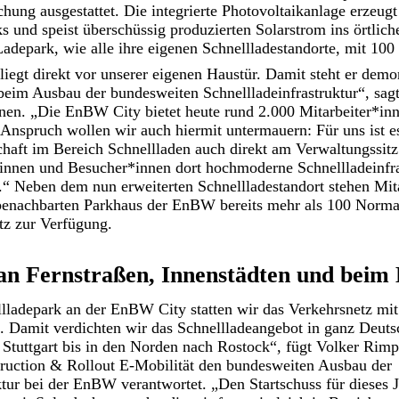
ung ausgestattet. Die integrierte Photovoltaikanlage erzeugt
s und speist überschüssig produzierten Solarstrom ins örtliche
depark, wie alle ihre eigenen Schnellladestandorte, mit 10
iegt direkt vor unserer eigenen Haustür. Damit steht er demon
eim Ausbau der bundesweiten Schnellladeinfrastruktur“, sa
nen. „Die EnBW City bietet heute rund 2.000 Mitarbeiter*in
 Anspruch wollen wir auch hiermit untermauern: Für uns ist e
haft im Bereich Schnellladen auch direkt am Verwaltungssitz
*innen und Besucher*innen dort hochmoderne Schnellladeinfra
.“ Neben dem nun erweiterten Schnellladestandort stehen Mit
enachbarten Parkhaus der EnBW bereits mehr als 100 Normal
tz zur Verfügung.
 an Fernstraßen, Innenstädten und beim
lladepark an der EnBW City statten wir das Verkehrsnetz mit
 Damit verdichten wir das Schnellladeangebot in ganz Deuts
uttgart bis in den Norden nach Rostock“, fügt Volker Rimpl
truction & Rollout E-Mobilität den bundesweiten Ausbau der
ktur bei der EnBW verantwortet. „Den Startschuss für dieses 