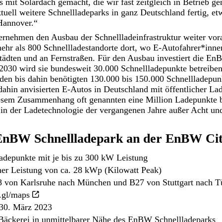
s mit Solardach gemacht, die wir fast zeitgleich in Betrieb 
tuell weitere Schnellladeparks in ganz Deutschland fertig, et
Hannover.“
ernehmen den Ausbau der Schnellladeinfrastruktur weiter vor
ehr als 800 Schnellladestandorte dort, wo E-Autofahrer*inne
tädten und an Fernstraßen. Für den Ausbau investiert die En
 2030 wird sie bundesweit 30.000 Schnellladepunkte betreibe
 den bis dahin benötigten 130.000 bis 150.000 Schnellladepunk
 dahin anvisierten E-Autos in Deutschland mit öffentlicher Lad
iesem Zusammenhang oft genannten eine Million Ladepunkte b
e in der Ladetechnologie der vergangenen Jahre außer Acht und
nBW Schnellladepark an der EnBW City
depunkte mit je bis zu 300 kW Leistung
ner Leistung von ca. 28 kWp (Kilowatt Peak)
 von Karlsruhe nach München und B27 von Stuttgart nach T
o.gl/maps
 30. März 2023
Bäckerei in unmittelbarer Nähe des EnBW Schnellladeparks