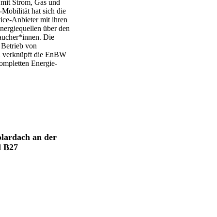
 mit Strom, Gas und
Mobilität hat sich die
ice-Anbieter mit ihren
nergiequellen über den
aucher*innen. Die
 Betrieb von
en verknüpft die EnBW
ompletten Energie-
lardach an der
d B27