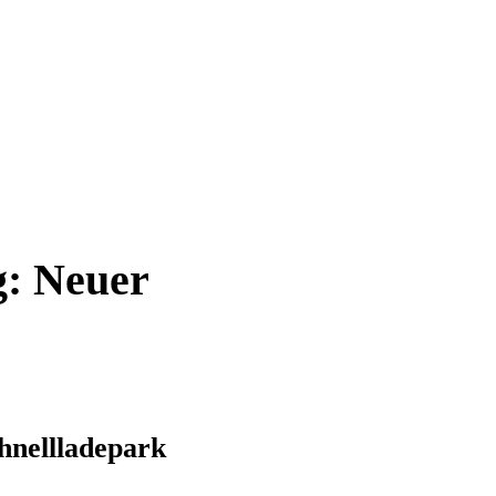
g: Neuer
nellladepark