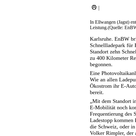
|
In Ellwangen (Jagst) e
Leistung.(Quelle: EnBW
Karlsruhe. EnBW brin
Schnellladepark für 
Standort zehn Schnel
zu 400 Kilometer Re
begonnen.
Eine Photovoltaikanl
Wie an allen Ladepu
Ökostrom ihr E-Auto
bereit.
„Mit dem Standort i
E-Mobilität noch kom
Frequentierung des S
Ladestopp kommen E-
die Schweiz, oder in
Volker Rimpler, der