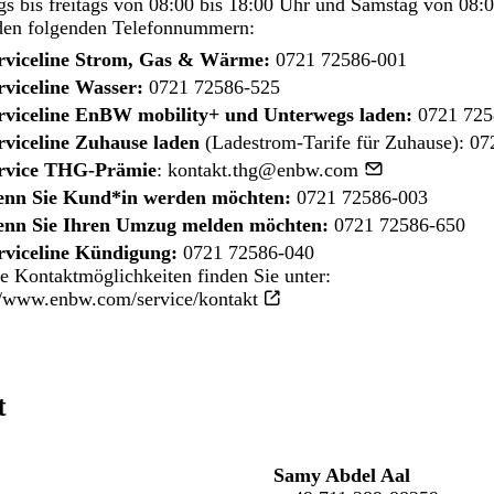
s bis freitags von 08:00 bis 18:00 Uhr und Samstag von 08:0
den folgenden Telefonnummern:
rviceline Strom, Gas & Wärme:
0721 72586-001
rviceline Wasser:
0721 72586-525
rviceline EnBW mobility+ und Unterwegs laden:
0721 725
rviceline Zuhause laden
(Ladestrom-Tarife für Zuhause):
07
rvice THG-Prämie
:
kontakt.thg@enbw.com
nn Sie Kund*in werden möchten:
0721 72586-003
nn Sie Ihren Umzug melden möchten:
0721 72586-650
rviceline Kündigung:
0721 72586-040
e Kontaktmöglichkeiten finden Sie unter:
//www.enbw.com/service/kontakt
t
Samy Abdel Aal