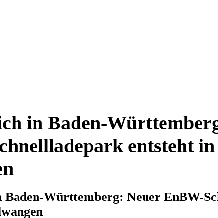
ich in Baden-Württember
nellladepark entsteht in
en
in Baden-Württemberg: Neuer EnBW-Sch
llwangen