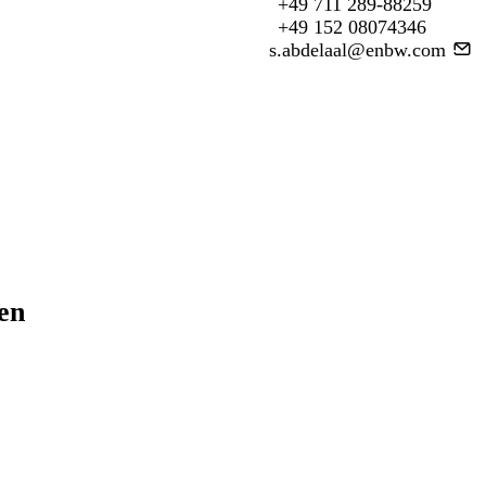
+49 711 289-88259
+49 152 08074346
s.abdelaal@enbw.com
ren