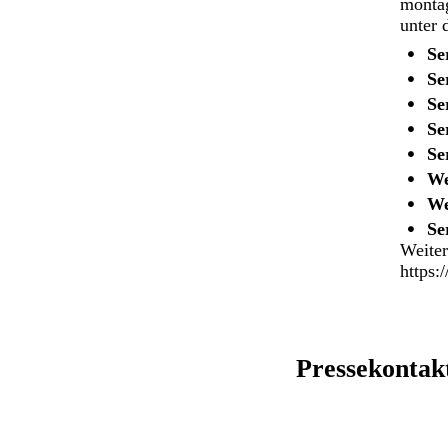
montag
unter 
Se
Se
Se
Se
Se
We
We
Se
Weiter
https:
Pressekontak