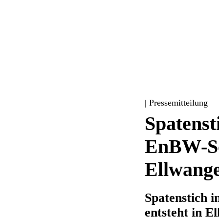
| Pressemitteilung
Spatenst
EnBW-Sch
Ellwang
Spatenstich 
entsteht in E