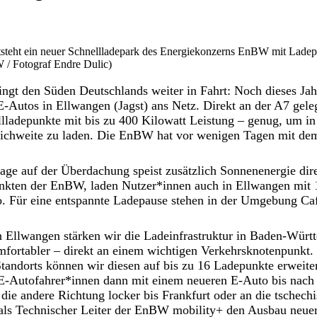
ntsteht ein neuer Schnellladepark des Energiekonzerns EnBW mit Lade
 / Fotograf Endre Dulic)
gt den Süden Deutschlands weiter in Fahrt: Noch dieses Jah
E-Autos in Ellwangen (Jagst) ans Netz. Direkt an der A7 geleg
lladepunkte mit bis zu 400 Kilowatt Leistung – genug, um in
ichweite zu laden. Die EnBW hat vor wenigen Tagen mit dem
age auf der Überdachung speist zusätzlich Sonnenenergie dir
nkten der EnBW, laden Nutzer*innen auch in Ellwangen mit 
. Für eine entspannte Ladepause stehen in der Umgebung Caf
n Ellwangen stärken wir die Ladeinfrastruktur in Baden-Wür
fortabler – direkt an einem wichtigen Verkehrsknotenpunkt. 
tandorts können wir diesen auf bis zu 16 Ladepunkte erweite
Autofahrer*innen dann mit einem neueren E-Auto bis nach 
 die andere Richtung locker bis Frankfurt oder an die tschech
 als Technischer Leiter der EnBW mobility+ den Ausbau neuer