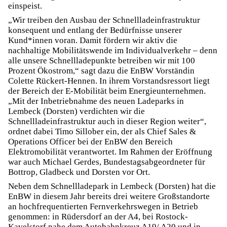
einspeist.
„Wir treiben den Ausbau der Schnellladeinfrastruktur
konsequent und entlang der Bedürfnisse unserer
Kund*innen voran. Damit fördern wir aktiv die
nachhaltige Mobilitätswende im Individualverkehr – denn
alle unsere Schnellladepunkte betreiben wir mit 100
Prozent Ökostrom,“ sagt dazu die EnBW Vorständin
Colette Rückert-Hennen. In ihrem Vorstandsressort liegt
der Bereich der E-Mobilität beim Energieunternehmen.
„Mit der Inbetriebnahme des neuen Ladeparks in
Lembeck (Dorsten) verdichten wir die
Schnellladeinfrastruktur auch in dieser Region weiter“,
ordnet dabei Timo Sillober ein, der als Chief Sales &
Operations Officer bei der EnBW den Bereich
Elektromobilität verantwortet. Im Rahmen der Eröffnung
war auch Michael Gerdes, Bundestagsabgeordneter für
Bottrop, Gladbeck und Dorsten vor Ort.
Neben dem Schnellladepark in Lembeck (Dorsten) hat die
EnBW in diesem Jahr bereits drei weitere Großstandorte
an hochfrequentierten Fernverkehrswegen in Betrieb
genommen: in Rüdersdorf an der A4, bei Rostock-
Kavelstorf nahe dem Autobahnkreuz A19/ A20 und in