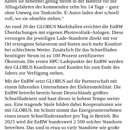
haben sie nebenbei genug Strom in der Batterie für die
Alltagsfahrten der kommenden zehn bis 14 Tage – ganz
ohne Umweg zur Tankstelle. E-Autos laden dort schnell
voll, wo sie ohnehin stehen.“
An rund 20 der GLOBUS Markthallen errichtet die EnBW
Überdachungen mit eigenen Photovoltaik-Anlagen. Diese
versorgen die jeweiligen Lade-Standorte direkt mit vor
Ort erzeugtem Solarstrom und bieten noch mehr Komfort
bei schlechtem Wetter. Zusätzlich für das Schnellladen
benötigter Strom ist zu 100 Prozent zertifizierter
Ökostrom. Die ersten HPC-Ladepunkte der EnBW werden
den GLOBUS Kundinnen und Kunden bis zum Ende des
Jahres zur Verfügung stehen.
Mit der EnBW setzt GLOBUS auf die Partnerschaft mit
einem führenden Unternehmen der Elektromobilität: Die
EnBW betreibt bereits heute Deutschlands größtes
Schnellladenetz und baut dieses in hohem Tempo weiter
aus. Eine tragende Säule bilden dabei Kooperationen wie
mit GLOBUS. Im Schnitt nimmt das Energieunternehmen
einen neuen Schnellladestandort pro Tag in Betrieb. Bis
2025 wird die EnBW bundesweit 2.500 solcher Standorte
betreiben. Das sind in etwa so viele Standorte wie große