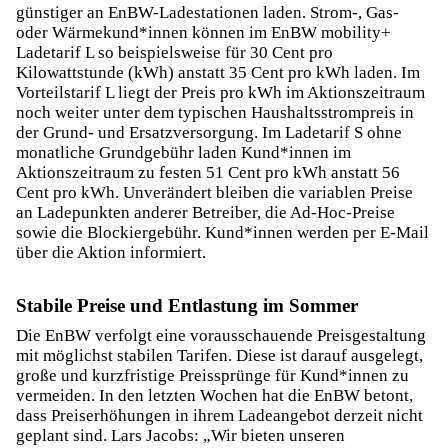
günstiger an EnBW-Ladestationen laden. Strom-, Gas-
oder Wärmekund*innen können im EnBW mobility+
Ladetarif L so beispielsweise für 30 Cent pro
Kilowattstunde (kWh) anstatt 35 Cent pro kWh laden. Im
Vorteilstarif L liegt der Preis pro kWh im Aktionszeitraum
noch weiter unter dem typischen Haushaltsstrompreis in
der Grund- und Ersatzversorgung. Im Ladetarif S ohne
monatliche Grundgebühr laden Kund*innen im
Aktionszeitraum zu festen 51 Cent pro kWh anstatt 56
Cent pro kWh. Unverändert bleiben die variablen Preise
an Ladepunkten anderer Betreiber, die Ad-Hoc-Preise
sowie die Blockiergebühr. Kund*innen werden per E-Mail
über die Aktion informiert.
Stabile Preise und Entlastung im Sommer
Die EnBW verfolgt eine vorausschauende Preisgestaltung
mit möglichst stabilen Tarifen. Diese ist darauf ausgelegt,
große und kurzfristige Preissprünge für Kund*innen zu
vermeiden. In den letzten Wochen hat die EnBW betont,
dass Preiserhöhungen in ihrem Ladeangebot derzeit nicht
geplant sind. Lars Jacobs: „Wir bieten unseren