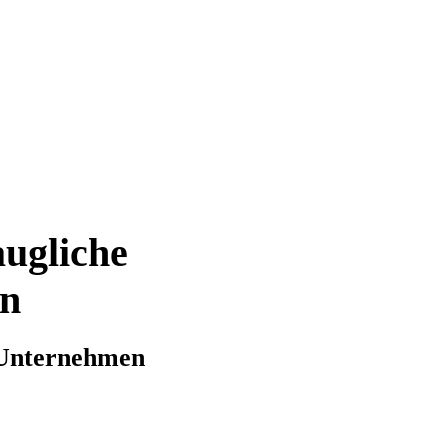
augliche
an
 Unternehmen