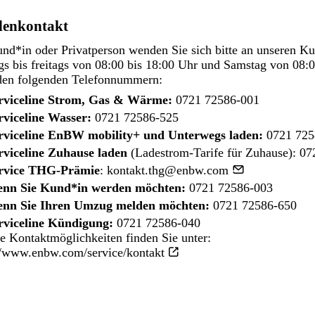
enkontakt
nd*in oder Privatperson wenden Sie sich bitte an unseren K
s bis freitags von 08:00 bis 18:00 Uhr und Samstag von 08:0
den folgenden Telefonnummern:
rviceline Strom, Gas & Wärme:
0721 72586-001
rviceline Wasser:
0721 72586-525
rviceline EnBW mobility+ und Unterwegs laden:
0721 725
rviceline Zuhause laden
(Ladestrom-Tarife für Zuhause):
07
rvice THG-Prämie
:
kontakt.thg@enbw.com
nn Sie Kund*in werden möchten:
0721 72586-003
nn Sie Ihren Umzug melden möchten:
0721 72586-650
rviceline Kündigung:
0721 72586-040
e Kontaktmöglichkeiten finden Sie unter:
//www.enbw.com/service/kontakt