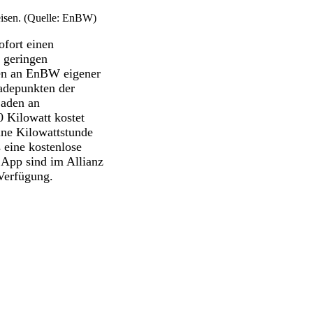
eisen. (Quelle: EnBW)
fort einen
r geringen
sen an EnBW eigener
adepunkten der
Laden an
 Kilowatt kostet
ne Kilowattstunde
 eine kostenlose
 App sind im Allianz
 Verfügung.