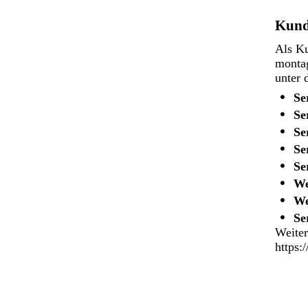
Kund
Als Ku
montag
unter 
Se
Se
Se
Se
Se
We
We
Se
Weiter
https: