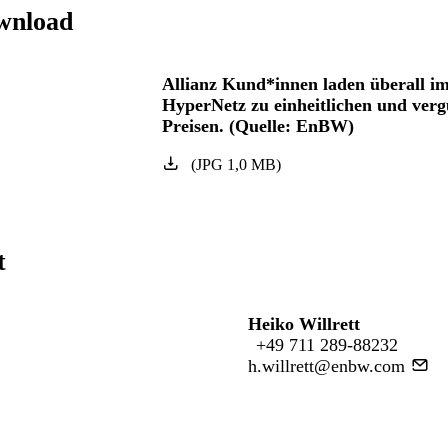
wnload
Allianz Kund*innen laden überall 
HyperNetz zu einheitlichen und verg
Preisen. (Quelle: EnBW)
(
JPG
1,0
MB
)
t
Heiko Willrett
+49 711 289-88232
h.willrett@enbw.com