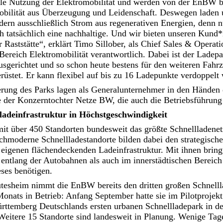
le Nutzung der Elektromobilität und werden von der EnBW bu
obilität aus Überzeugung und Leidenschaft. Deswegen laden
dern ausschließlich Strom aus regenerativen Energien, denn nu
h tatsächlich eine nachhaltige. Und wir bieten unseren Kund
 Raststätte“, erklärt Timo Sillober, als Chief Sales & Operati
reich Elektromobilität verantwortlich. Dabei ist der Ladepa
sgerichtet und so schon heute bestens für den weiteren Fahr
rüstet. Er kann flexibel auf bis zu 16 Ladepunkte verdoppelt
erung des Parks lagen als Generalunternehmer in den Händen 
te der Konzerntochter Netze BW, die auch die Betriebsführun
ladeinfrastruktur in Höchstgeschwindigkeit
it über 450 Standorten bundesweit das größte Schnellladenet
ochmoderne Schnellladestandorte bilden dabei den strategisc
 eigenen flächendeckenden Ladeinfrastruktur. Mit ihnen brin
 entlang der Autobahnen als auch im innerstädtischen Bereich
ses benötigen.
tesheim nimmt die EnBW bereits den dritten großen Schnelll
 Monats in Betrieb: Anfang September hatte sie im Pilotproj
temberg Deutschlands ersten urbanen Schnellladepark in der
 Weitere 15 Standorte sind landesweit in Planung. Wenige Tage