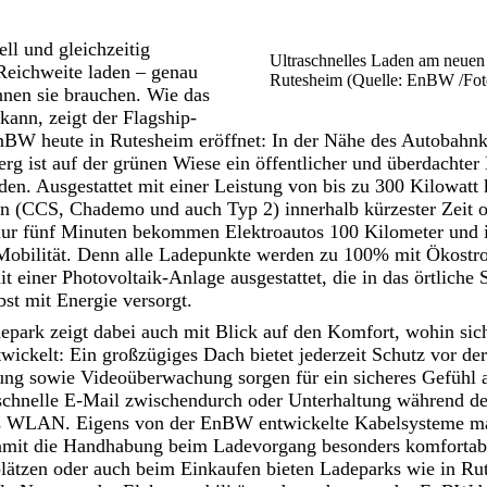
ell und gleichzeitig
Ultraschnelles Laden am neue
Reichweite laden – genau
Rutesheim (Quelle: EnBW /Foto
nnen sie brauchen. Wie das
kann, zeigt der Flagship-
nBW heute in Rutesheim eröffnet: In der Nähe des Autobahnkr
g ist auf der grünen Wiese ein öffentlicher und überdachter
en. Ausgestattet mit einer Leistung von bis zu 300 Kilowatt 
n (CCS, Chademo und auch Typ 2) innerhalb kürzester Zeit o
nur fünf Minuten bekommen Elektroautos 100 Kilometer und 
Mobilität. Denn alle Ladepunkte werden zu 100% mit Ökostr
t einer Photovoltaik-Anlage ausgestattet, die in das örtliche 
bst mit Energie versorgt.
ark zeigt dabei auch mit Blick auf den Komfort, wohin si
twickelt: Ein großzügiges Dach bietet jederzeit Schutz vor de
ung sowie Videoüberwachung sorgen für ein sicheres Gefühl a
 schnelle E-Mail zwischendurch oder Unterhaltung während d
hes WLAN. Eigens von der EnBW entwickelte Kabelsysteme m
amit die Handhabung beim Ladevorgang besonders komfortab
plätzen oder auch beim Einkaufen bieten Ladeparks wie in Ru