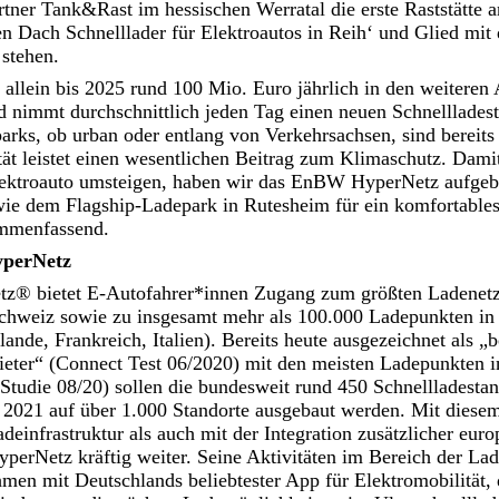
ner Tank&Rast im hessischen Werratal die erste Raststätte a
n Dach Schnelllader für Elektroautos in Reih‘ und Glied mit
 stehen.
allein bis 2025 rund 100 Mio. Euro jährlich in den weiteren 
d nimmt durchschnittlich jeden Tag einen neuen Schnellladest
arks, ob urban oder entlang von Verkehrsachsen, sind bereits
tät leistet einen wesentlichen Beitrag zum Klimaschutz. Dam
ektroauto umsteigen, haben wir das EnBW HyperNetz aufgeb
wie dem Flagship-Ladepark in Rutesheim für ein komfortables
ammenfassend.
perNetz
® bietet E-Autofahrer*innen Zugang zum größten Ladenetz 
Schweiz sowie zu insgesamt mehr als 100.000 Ladepunkten in
ande, Frankreich, Italien). Bereits heute ausgezeichnet als „b
bieter“ (Connect Test 06/2020) mit den meisten Ladepunkten
Studie 08/20) sollen die bundesweit rund 450 Schnellladestan
 2021 auf über 1.000 Standorte ausgebaut werden. Mit dies
adeinfrastruktur als auch mit der Integration zusätzlicher eur
rNetz kräftig weiter. Seine Aktivitäten im Bereich der Lade
hmen mit Deutschlands beliebtester App für Elektromobilität