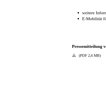
weitere Infor
E-Mobilität fü
Pressemitteilung 
(
PDF
2,6
MB
)