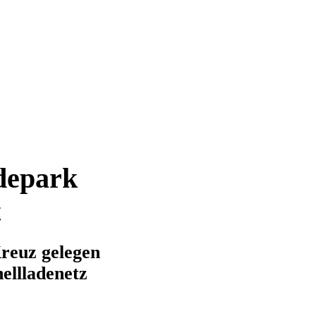
depark
t
reuz gelegen
ellladenetz