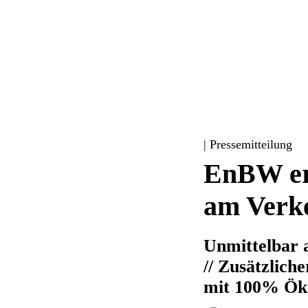
| Pressemitteilung
EnBW er
am Verke
Unmittelbar 
// Zusätzlich
mit 100% Ök