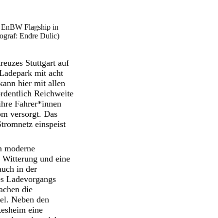
n EnBW Flagship in
graf: Endre Dulic)
euzes Stuttgart auf
 Ladepark mit acht
kann hier mit allen
rdentlich Reichweite
ihre Fahrer*innen
om versorgt. Das
Stromnetz einspeist
ch moderne
r Witterung und eine
uch in der
es Ladevorgangs
achen die
el. Neben den
tesheim eine