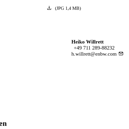
(
JPG
1,4
MB
)
Heiko Willrett
+49 711 289-88232
h.willrett@enbw.com
ren