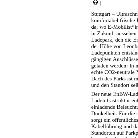
|
Stuttgart – Ultraschn
komfortabel frische 
da, wo E-Mobilist*i
in Zukunft aussehen 
Ladepark, den die E
der Höhe von Leonber
Ladepunkten entstand
gängigen Anschlüsse
geladen werden: In 
echte CO2-neutrale 
Dach des Parks ist mi
und den Standort sel
Der neue EnBW-Ladep
Ladeinfrastruktur en
einladende Beleucht
Dunkelheit. Für die
sorgt ein öffentlic
Kabelführung und d
Standorten auf Park