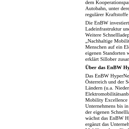
dem Kooperationspart
Autobahn, unter dere
regulärer Kraftstoffe
Die EnBW investiert 
Ladeinfrastruktur un
Weitere Schnellladep
„Nachhaltige Mobili
Menschen auf ein El
eigenen Standorten 
erklärt Sillober zus
Über das EnBW Hy
Das EnBW HyperNetz
Österreich und der 
Ländern (u.a. Niederl
Elektromobilitätsan
Mobility Excellence 
Unternehmens bis in
der eigenen Schnelll
wächst das EnBW Hype
ergänzt das Unterne