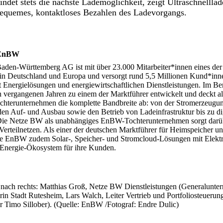
indet stets die nächste Lademöglichkeit, zeigt Ultraschnellla
bequemes, kontaktloses Bezahlen des Ladevorgangs.
 EnBW
den-Württemberg AG ist mit über 23.000 Mitarbeiter*innen eines der
in Deutschland und Europa und versorgt rund 5,5 Millionen Kund*inn
 Energielösungen und energiewirtschaftlichen Dienstleistungen. Im Ber
 vergangenen Jahren zu einem der Marktführer entwickelt und deckt al
ochterunternehmen die komplette Bandbreite ab: von der Stromerzeugu
den Auf- und Ausbau sowie den Betrieb von Ladeinfrastruktur bis zu di
Die Netze BW als unabhängiges EnBW-Tochterunternehmen sorgt darüb
Verteilnetzen. Als einer der deutschen Marktführer für Heimspeicher u
ie EnBW zudem Solar-, Speicher- und Stromcloud-Lösungen mit Elektr
 Energie-Ökosystem für ihre Kunden.
 nach rechts: Matthias Groß, Netze BW Dienstleistungen (Generalunte
in Stadt Rutesheim, Lars Walch, Leiter Vertrieb und Portfoliosteuerung
r Timo Sillober). (Quelle: EnBW /Fotograf: Endre Dulic)