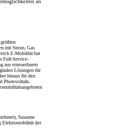
demöglichkeiten an
 größten
en mit Strom, Gas
eich E-Mobilität hat
s Full-Service-
ng aus erneuerbaren
gitalen Lösungen für
er hinaus für den
nd Photovoltaik-
omobilitätsangeboten
rnehmer), Susanne
 Elektromobilität der