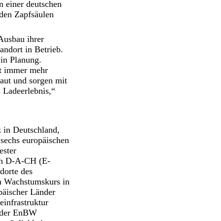
n einer deutschen
 den Zapfsäulen
Ausbau ihrer
andort in Betrieb.
 in Planung.
it immer mehr
aut und sorgen mit
 Ladeerlebnis,“
in Deutschland,
 sechs europäischen
ester
 in D-A-CH (E-
dorte des
em Wachstumskurs in
opäischer Länder
infrastruktur
, der EnBW