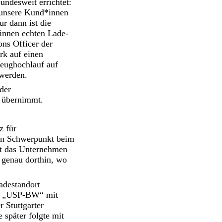
ndesweit errichtet:
 unsere Kund*innen
r dann ist die
*innen echten Lade-
ons Officer der
rk auf einen
zeughochlauf auf
 werden.
der
g übernimmt.
z für
hen Schwerpunkt beim
gt das Unternehmen
 genau dorthin, wo
adestandort
ekt „USP-BW“ mit
 Stuttgarter
 später folgte mit