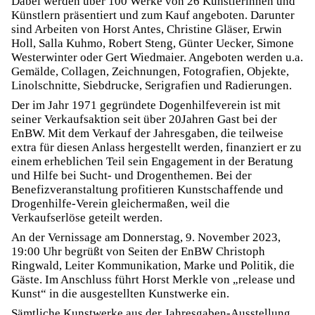
Dabei werden über 100 Werke von 26 Künstlerinnen und
Künstlern präsentiert und zum Kauf angeboten. Darunter
sind Arbeiten von Horst Antes, Christine Gläser, Erwin
Holl, Salla Kuhmo, Robert Steng, Günter Uecker, Simone
Westerwinter oder Gert Wiedmaier. Angeboten werden u.a.
Gemälde, Collagen, Zeichnungen, Fotografien, Objekte,
Linolschnitte, Siebdrucke, Serigrafien und Radierungen.
Der im Jahr 1971 gegründete Dogenhilfeverein ist mit
seiner Verkaufsaktion seit über 20Jahren Gast bei der
EnBW. Mit dem Verkauf der Jahresgaben, die teilweise
extra für diesen Anlass hergestellt werden, finanziert er zu
einem erheblichen Teil sein Engagement in der Beratung
und Hilfe bei Sucht- und Drogenthemen. Bei der
Benefizveranstaltung profitieren Kunstschaffende und
Drogenhilfe-Verein gleichermaßen, weil die
Verkaufserlöse geteilt werden.
An der Vernissage am Donnerstag, 9. November 2023,
19:00 Uhr begrüßt von Seiten der EnBW Christoph
Ringwald, Leiter Kommunikation, Marke und Politik, die
Gäste. Im Anschluss führt Horst Merkle von „release und
Kunst“ in die ausgestellten Kunstwerke ein.
Sämtliche Kunstwerke aus der Jahresgaben-Ausstellung