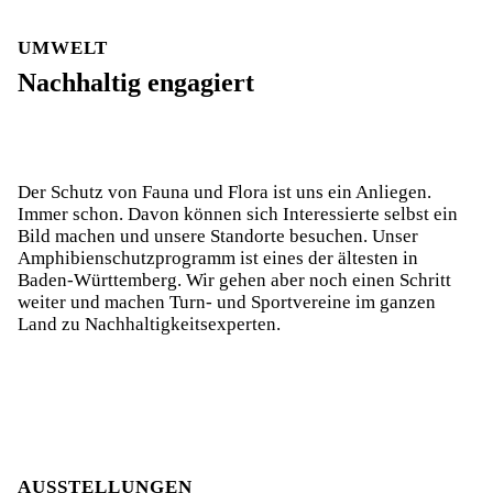
UMWELT
EnBW Klima-
Nachhaltig engagiert
und
Nachhaltigkeit
EnergieBOX
im Turn­sport
Amphibien- und Reptilienschutz­
programm
Der Schutz von Fauna und Flora ist uns ein Anliegen.
Immer schon. Davon können sich Interessierte selbst ein
Bild machen und unsere Standorte besuchen. Unser
Amphibienschutzprogramm ist eines der ältesten in
Baden-Württemberg. Wir gehen aber noch einen Schritt
weiter und machen Turn- und Sportvereine im ganzen
Land zu Nachhaltigkeitsexperten.
AUSSTELLUNGEN