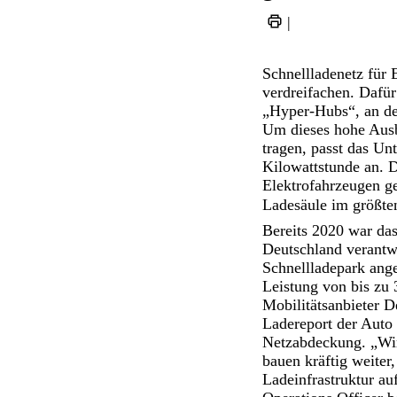
|
Schnellladenetz für 
verdreifachen. Dafür
„Hyper-Hubs“, an de
Um dieses hohe Aus
tragen, passt das Un
Kilowattstunde an. D
Elektrofahrzeugen ge
Ladesäule im größte
Bereits 2020 war da
Deutschland verantw
Schnellladepark ang
Leistung von bis zu
Mobilitätsanbieter D
Ladereport der Auto
Netzabdeckung. „Wir 
bauen kräftig weiter
Ladeinfrastruktur au