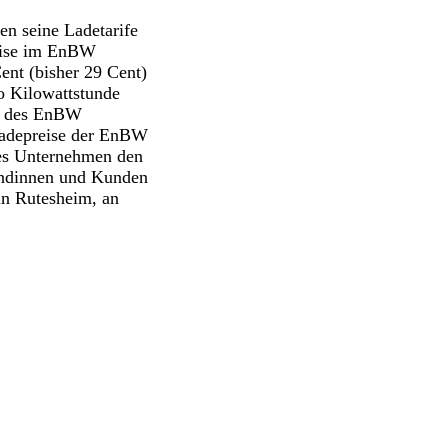
en seine Ladetarife
reise im EnBW
ent (bisher 29 Cent)
o Kilowattstunde
hr des EnBW
 Ladepreise der EnBW
eres Unternehmen den
undinnen und Kunden
 in Rutesheim, an