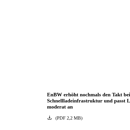
EnBW erhöht nochmals den Takt be
Schnellladeinfrastruktur und passt L
moderat an
(
PDF
2,2
MB
)