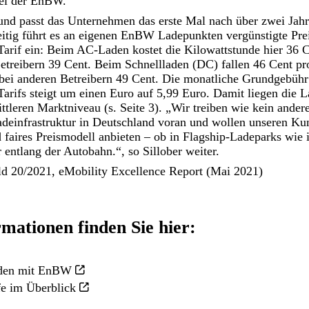
bei der EnBW.
und passt das Unternehmen das erste Mal nach über zwei Jahr
eitig führt es an eigenen EnBW Ladepunkten vergünstigte P
Tarif ein: Beim AC-Laden kostet die Kilowattstunde hier 36 C
Betreibern 39 Cent. Beim Schnellladen (DC) fallen 46 Cent pr
, bei anderen Betreibern 49 Cent. Die monatliche Grundgebü
Tarifs steigt um einen Euro auf 5,99 Euro. Damit liegen die
ttleren Marktniveau (s. Seite 3). „Wir treiben wie kein and
adeinfrastruktur in Deutschland voran und wollen unseren K
d faires Preismodell anbieten – ob in Flagship-Ladeparks wie
 entlang der Autobahn.“, so Sillober weiter.
ild 20/2021, eMobility Excellence Report (Mai 2021)
mationen finden Sie hier:
aden mit EnBW
fe im Überblick