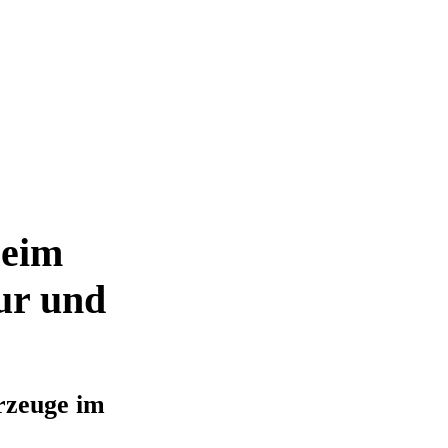
beim
ur und
rzeuge im