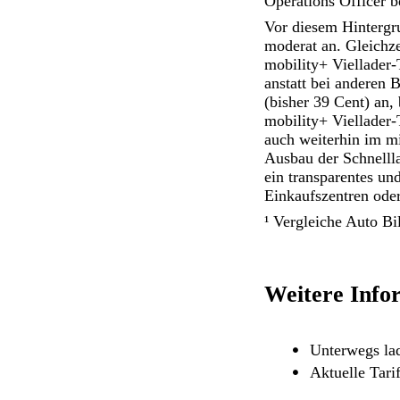
Operations Officer 
Vor diesem Hintergr
moderat an. Gleichz
mobility+ Viellader-
anstatt bei anderen 
(bisher 39 Cent) an
mobility+ Viellader-
auch weiterhin im mi
Ausbau der Schnelll
ein transparentes un
Einkaufszentren oder
¹ Vergleiche Auto B
Weitere Infor
Unterwegs l
Aktuelle Tari