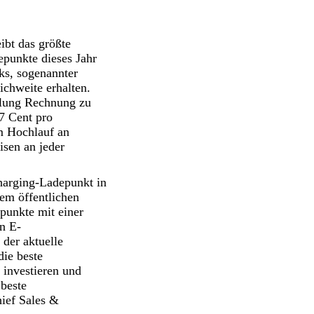
ibt das größte
epunkte dieses Jahr
ks, sogenannter
chweite erhalten.
klung Rechnung zu
7 Cent pro
em Hochlauf an
isen an jeder
harging-Ladepunkt in
em öffentlichen
punkte mit einer
n E-
 der aktuelle
ie beste
 investieren und
 beste
hief Sales &