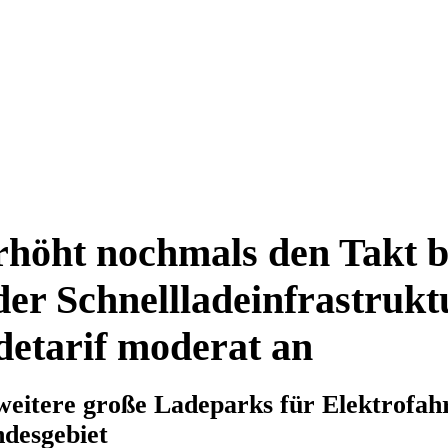
höht nochmals den Takt 
er Schnellladeinfrastrukt
detarif moderat an
eitere große Ladeparks für Elektrofah
desgebiet