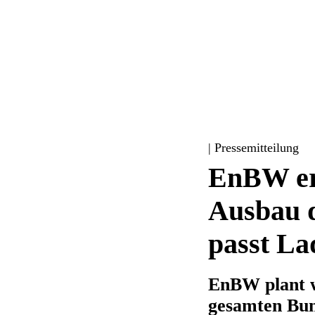
| Pressemitteilung
EnBW er
Ausbau d
passt La
EnBW plant w
gesamten Bun