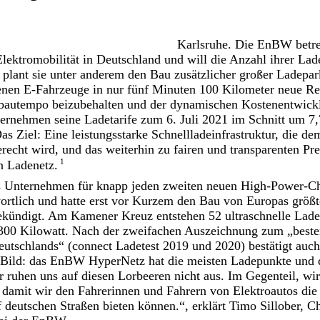
Karlsruhe. Die EnBW betre
Elektromobilität in Deutschland und will die Anzahl ihrer Lad
 plant sie unter anderem den Bau zusätzlicher großer Ladepar
nen E-Fahrzeuge in nur fünf Minuten 100 Kilometer neue Rei
bautempo beizubehalten und der dynamischen Kostenentwic
ternehmen seine Ladetarife zum 6. Juli 2021 im Schnitt um 7,
as Ziel: Eine leistungsstarke Schnellladeinfrastruktur, die d
recht wird, und das weiterhin zu fairen und transparenten Pre
1
n Ladenetz.
s Unternehmen für knapp jeden zweiten neuen High-Power-C
ortlich und hatte erst vor Kurzem den Bau von Europas größt
ekündigt. Am Kamener Kreuz entstehen 52 ultraschnelle Lade
 300 Kilowatt. Nach der zweifachen Auszeichnung zum „beste
eutschlands“ (connect Ladetest 2019 und 2020) bestätigt auch
 Bild: das EnBW HyperNetz hat die meisten Ladepunkte und d
ruhen uns auf diesen Lorbeeren nicht aus. Im Gegenteil, wir
, damit wir den Fahrerinnen und Fahrern von Elektroautos die
f deutschen Straßen bieten können.“, erklärt Timo Sillober, C