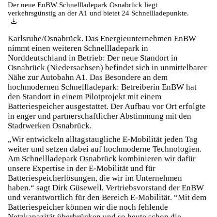
Der neue EnBW Schnellladepark Osnabrück liegt
verkehrsgünstig an der A1 und bietet 24 Schnellladepunkte.
Karlsruhe/Osnabrück. Das Energieunternehmen EnBW
nimmt einen weiteren Schnellladepark in
Norddeutschland in Betrieb: Der neue Standort in
Osnabrück (Niedersachsen) befindet sich in unmittelbarer
Nähe zur Autobahn A1. Das Besondere an dem
hochmodernen Schnellladepark: Betreiberin EnBW hat
den Standort in einem Pilotprojekt mit einem
Batteriespeicher ausgestattet. Der Aufbau vor Ort erfolgte
in enger und partnerschaftlicher Abstimmung mit den
Stadtwerken Osnabrück.
„Wir entwickeln alltagstaugliche E-Mobilität jeden Tag
weiter und setzen dabei auf hochmoderne Technologien.
Am Schnellladepark Osnabrück kombinieren wir dafür
unsere Expertise in der E-Mobilität und für
Batteriespeicherlösungen, die wir im Unternehmen
haben.“ sagt Dirk Güsewell, Vertriebsvorstand der EnBW
und verantwortlich für den Bereich E-Mobilität. “Mit dem
Batteriespeicher können wir die noch fehlende
Netzkapazität überbrücken und so heute schon die