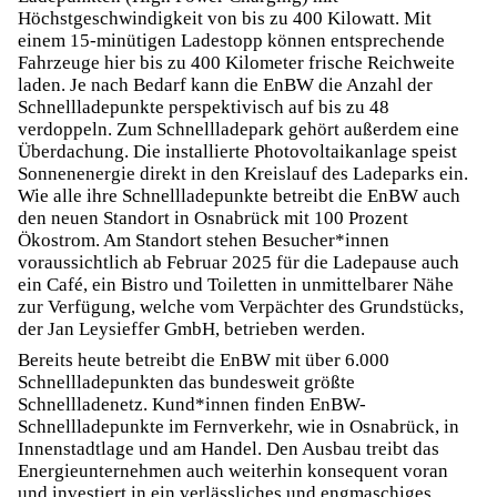
Höchstgeschwindigkeit von bis zu 400 Kilowatt. Mit
einem 15-minütigen Ladestopp können entsprechende
Fahrzeuge hier bis zu 400 Kilometer frische Reichweite
laden. Je nach Bedarf kann die EnBW die Anzahl der
Schnellladepunkte perspektivisch auf bis zu 48
verdoppeln. Zum Schnellladepark gehört außerdem eine
Überdachung. Die installierte Photovoltaikanlage speist
Sonnenenergie direkt in den Kreislauf des Ladeparks ein.
Wie alle ihre Schnellladepunkte betreibt die EnBW auch
den neuen Standort in Osnabrück mit 100 Prozent
Ökostrom. Am Standort stehen Besucher*innen
voraussichtlich ab Februar 2025 für die Ladepause auch
ein Café, ein Bistro und Toiletten in unmittelbarer Nähe
zur Verfügung, welche vom Verpächter des Grundstücks,
der Jan Leysieffer GmbH, betrieben werden.
Bereits heute betreibt die EnBW mit über 6.000
Schnellladepunkten das bundesweit größte
Schnellladenetz. Kund*innen finden EnBW-
Schnellladepunkte im Fernverkehr, wie in Osnabrück, in
Innenstadtlage und am Handel. Den Ausbau treibt das
Energieunternehmen auch weiterhin konsequent voran
und investiert in ein verlässliches und engmaschiges