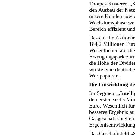
Thomas Kusterer. „Kl
den Ausbau der Netze
unsere Kunden sowie
Wachstumsphase werd
Bereich effizient un
Das auf die Aktionä
184,2 Millionen Euro
Wesentlichen auf di
Erzeugungspark zurü
die Höhe der Divide
wirkte eine deutlic
Wertpapieren.
Die Entwicklung de
Im Segment
„Intell
den ersten sechs Mo
Euro. Wesentlich für
besseres Ergebnis au
Gasgeschäft spielten
Ergebnisentwicklung
Das Geschäftsfeld
„