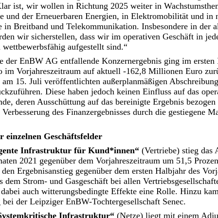
ar ist, wir wollen in Richtung 2025 weiter in Wachstumsthem
 und der Erneuerbaren Energien, in Elektromobilität und in 
 in Breitband und Telekommunikation. Insbesondere in der a
en wir sicherstellen, dass wir im operativen Geschäft in je
d wettbewerbsfähig aufgestellt sind.“
re der EnBW AG entfallende Konzernergebnis ging im ersten
 im Vorjahreszeitraum auf aktuell -162,8 Millionen Euro zurü
e am 15. Juli veröffentlichten außerplanmäßigen Abschreibun
ckzuführen. Diese haben jedoch keinen Einfluss auf das oper
nde, deren Ausschüttung auf das bereinigte Ergebnis bezogen
he Verbesserung des Finanzergebnisses durch die gestiegene 
r einzelnen Geschäftsfelder
igente Infrastruktur für Kund*innen“
(Vertriebe) stieg da
naten 2021 gegenüber dem Vorjahreszeitraum um 51,5 Prozen
 den Ergebnisanstieg gegenüber dem ersten Halbjahr des Vorj
s dem Strom- und Gasgeschäft bei allen Vertriebsgesellschaft
 dabei auch witterungsbedingte Effekte eine Rolle. Hinzu kam
 bei der Leipziger EnBW-Tochtergesellschaft Senec.
Systemkritische Infrastruktur“
(Netze) liegt mit einem Ad