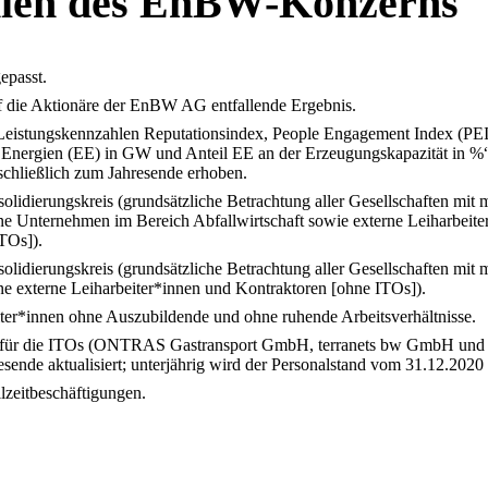
len des EnBW-Konzerns
epasst.
f die Aktionäre der EnBW AG entfallende Ergebnis.
Leistungskennzahlen Reputationsindex, People Engagement Index (PEI),
e Energien (EE) in GW und Anteil EE an der Erzeugungskapazität in 
sschließlich zum Jahresende erhoben.
lidierungskreis (grundsätzliche Betrachtung aller Gesellschaften mit 
ne Unternehmen im Bereich Abfallwirtschaft sowie externe Leiharbeite
TOs]).
lidierungskreis (grundsätzliche Betrachtung aller Gesellschaften mit 
ne externe Leiharbeiter*innen und Kontraktoren [ohne ITOs]).
iter*innen ohne Auszubildende und ohne ruhende Arbeitsverhältnisse.
de für die ITOs (ONTRAS Gastransport GmbH, terranets bw GmbH u
ende aktualisiert; unterjährig wird der Personalstand vom 31.12.2020 
lzeitbeschäftigungen.