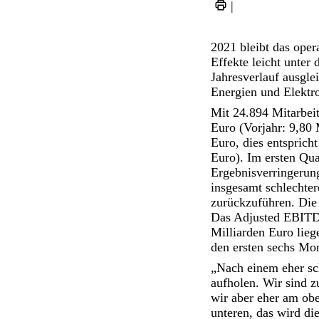
|
2021 bleibt das ope
Effekte leicht unter
Jahresverlauf ausgle
Energien und Elektr
Mit 24.894 Mitarbei
Euro (Vorjahr: 9,80
Euro, dies entspric
Euro). Im ersten Qua
Ergebnisverringerung
insgesamt schlechter
zurückzuführen. Die
Das Adjusted EBITDA
Milliarden Euro lie
den ersten sechs Mon
„Nach einem eher sch
aufholen. Wir sind z
wir aber eher am ob
unteren, das wird d