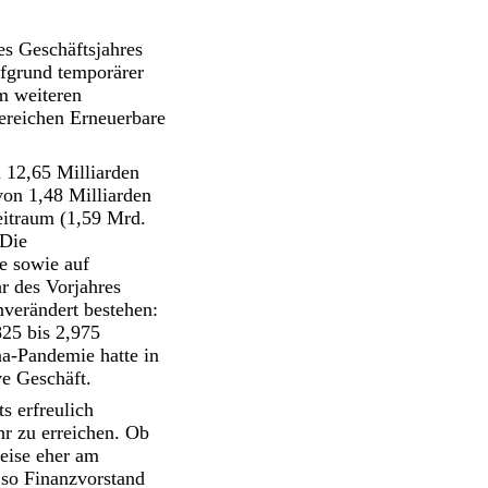
es Geschäftsjahres
fgrund temporärer
m weiteren
Bereichen Erneuerbare
 12,65 Milliarden
von 1,48 Milliarden
eitraum (1,59 Mrd.
 Die
e sowie auf
r des Vorjahres
nverändert bestehen:
825 bis 2,975
na-Pandemie hatte in
ve Geschäft.
s erfreulich
hr zu erreichen. Ob
eise eher am
 so Finanzvorstand