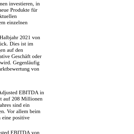
en investieren, in
neue Produkte für
ktuellen
dem einzelnen
 Halbjahr 2021 von
ck. Dies ist im
gen auf den
ative Geschäft oder
 wird. Gegenläufig
Marktbewertung von
s Adjusted EBITDA in
t auf 208 Millionen
ahres sind ein
en. Vor allem beim
 eine positive
justed EBITDA von