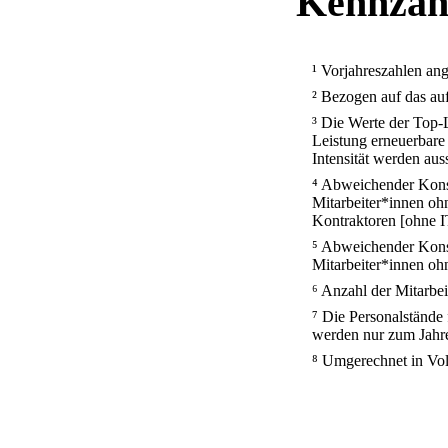
Kennzah
¹ Vorjahreszahlen ang
² Bezogen auf das au
³ Die Werte der Top-
Leistung erneuerbar
Intensität werden au
⁴ Abweichender Konso
Mitarbeiter*innen oh
Kontraktoren [ohne I
⁵ Abweichender Konso
Mitarbeiter*innen oh
⁶ Anzahl der Mitarbe
⁷ Die Personalstän
werden nur zum Jahres
⁸ Umgerechnet in Vol