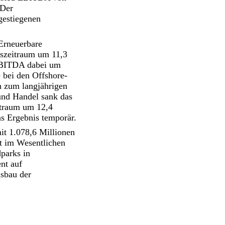
 Der
gestiegenen
Erneuerbare
szeitraum um 11,3
 EBITDA dabei um
 bei den Offshore-
h zum langjährigen
und Handel sank das
itraum um 12,4
as Ergebnis temporär.
t 1.078,6 Millionen
st im Wesentlichen
parks in
nt auf
sbau der