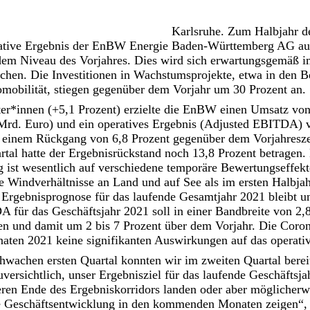
Karlsruhe. Zum Halbjahr d
rative Ergebnis der EnBW Energie Baden-Württemberg AG au
 dem Niveau des Vorjahres. Dies wird sich erwartungsgemäß i
ichen. Die Investitionen in Wachstumsprojekte, etwa in den 
omobilität, stiegen gegenüber dem Vorjahr um 30 Prozent an.
ter*innen (+5,1 Prozent) erzielte die EnBW einen Umsatz von
 Mrd. Euro) und ein operatives Ergebnis (Adjusted EBITDA) 
ht einem Rückgang von 6,8 Prozent gegenüber dem Vorjahresz
rtal hatte der Ergebnisrückstand noch 13,8 Prozent betragen.
 ist wesentlich auf verschiedene temporäre Bewertungseffekt
e Windverhältnisse an Land und auf See als im ersten Halbjah
 Ergebnisprognose für das laufende Gesamtjahr 2021 bleibt u
 für das Geschäftsjahr 2021 soll in einer Bandbreite von 2,
gen und damit um 2 bis 7 Prozent über dem Vorjahr. Die Coro
aten 2021 keine signifikanten Auswirkungen auf das operati
wachen ersten Quartal konnten wir im zweiten Quartal bereit
uversichtlich, unser Ergebnisziel für das laufende Geschäftsja
eren Ende des Ergebniskorridors landen oder aber möglicherw
ie Geschäftsentwicklung in den kommenden Monaten zeigen“,