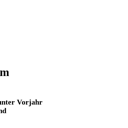
um
unter Vorjahr
nd