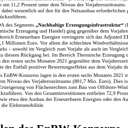
o um 11,2 Prozent unter dem Niveau des Vorjahreszeitraums.
 dabei wesentlich auf den für den Netzausbau erforderlichen 
ückzuführen.
DA des Segments
„Nachhaltige Erzeugungsinfrastruktur“
(
mische Erzeugung und Handel) ging gegenüber dem Vorjahre
Bereich Erneuerbare Energien verringerte sich das Adjusted
,1 Millionen Euro. Vor allem die schlechten Windverhältnisse
ks – sowohl im Vergleich zum Vorjahr als auch im Vergleic
 zu diesem Rückgang bei. Im Bereich Thermische Erzeugung 
 den ersten sechs Monaten 2021 gegenüber dem Vorjahresze
ete der Entfall positiver Bewertungseffekte aus dem Vorjahr d
s EnBW-Konzerns lagen in den ersten sechs Monaten 2021 mi
dem Niveau des Vorjahreszeitraums (801,7 Mio. Euro). Dies i
e Ersteigerung von Flächenrechten zum Bau von Offshore-Wind
kzuführen. Von den Gesamtinvestitionen entfielen 72,9 Proze
wie etwa den Ausbau der Erneuerbaren Energien oder den Au
 die Elektromobilität.