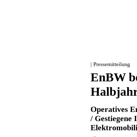
| Pressemitteilung
EnBW be
Halbjahr
Operatives E
/ Gestiegene 
Elektromobili