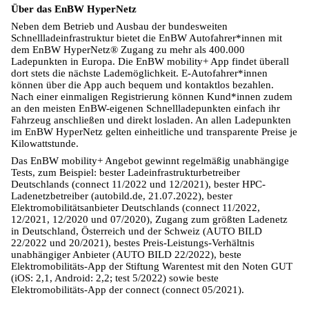
Über das EnBW HyperNetz
Neben dem Betrieb und Ausbau der bundesweiten
Schnellladeinfrastruktur bietet die EnBW Autofahrer*innen mit
dem EnBW HyperNetz® Zugang zu mehr als 400.000
Ladepunkten in Europa. Die EnBW mobility+ App findet überall
dort stets die nächste Lademöglichkeit. E-Autofahrer*innen
können über die App auch bequem und kontaktlos bezahlen.
Nach einer einmaligen Registrierung können Kund*innen zudem
an den meisten EnBW-eigenen Schnellladepunkten einfach ihr
Fahrzeug anschließen und direkt losladen. An allen Ladepunkten
im EnBW HyperNetz gelten einheitliche und transparente Preise je
Kilowattstunde.
Das EnBW mobility+ Angebot gewinnt regelmäßig unabhängige
Tests, zum Beispiel: bester Ladeinfrastrukturbetreiber
Deutschlands (connect 11/2022 und 12/2021), bester HPC-
Ladenetzbetreiber (autobild.de, 21.07.2022), bester
Elektromobilitätsanbieter Deutschlands (connect 11/2022,
12/2021, 12/2020 und 07/2020), Zugang zum größten Ladenetz
in Deutschland, Österreich und der Schweiz (AUTO BILD
22/2022 und 20/2021), bestes Preis-Leistungs-Verhältnis
unabhängiger Anbieter (AUTO BILD 22/2022), beste
Elektromobilitäts-App der Stiftung Warentest mit den Noten GUT
(iOS: 2,1, Android: 2,2; test 5/2022) sowie beste
Elektromobilitäts-App der connect (connect 05/2021).