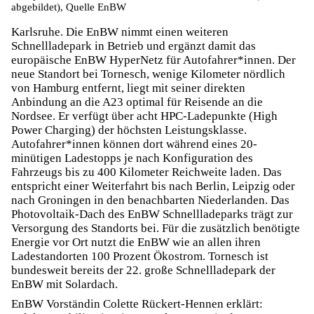
abgebildet), Quelle EnBW
Karlsruhe. Die EnBW nimmt einen weiteren
Schnellladepark in Betrieb und ergänzt damit das
europäische EnBW HyperNetz für Autofahrer*innen. Der
neue Standort bei Tornesch, wenige Kilometer nördlich
von Hamburg entfernt, liegt mit seiner direkten
Anbindung an die A23 optimal für Reisende an die
Nordsee. Er verfügt über acht HPC-Ladepunkte (High
Power Charging) der höchsten Leistungsklasse.
Autofahrer*innen können dort während eines 20-
minütigen Ladestopps je nach Konfiguration des
Fahrzeugs bis zu 400 Kilometer Reichweite laden. Das
entspricht einer Weiterfahrt bis nach Berlin, Leipzig oder
nach Groningen in den benachbarten Niederlanden. Das
Photovoltaik-Dach des EnBW Schnellladeparks trägt zur
Versorgung des Standorts bei. Für die zusätzlich benötigte
Energie vor Ort nutzt die EnBW wie an allen ihren
Ladestandorten 100 Prozent Ökostrom. Tornesch ist
bundesweit bereits der 22. große Schnellladepark der
EnBW mit Solardach.
EnBW Vorständin Colette Rückert-Hennen erklärt: