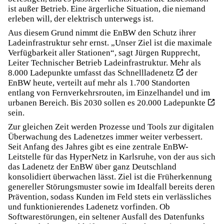
ist außer Betrieb. Eine ärgerliche Situation, die niemand
erleben will, der elektrisch unterwegs ist.
Aus diesem Grund nimmt die EnBW den Schutz ihrer
Ladeinfrastruktur sehr ernst. „Unser Ziel ist die maximale
Verfügbarkeit aller Stationen“, sagt Jürgen Rupprecht,
Leiter Technischer Betrieb Ladeinfrastruktur. Mehr als
8.000 Ladepunkte umfasst das Schnellladenetz
der
EnBW heute, verteilt auf mehr als 1.700 Standorten
entlang von Fernverkehrsrouten, im Einzelhandel und im
urbanen Bereich.
Bis 2030 sollen es 20.000 Ladepunkte
sein.
Zur gleichen Zeit werden Prozesse und Tools zur digitalen
Überwachung des Ladenetzes immer weiter verbessert.
Seit Anfang des Jahres gibt es eine zentrale EnBW-
Leitstelle für das HyperNetz in Karlsruhe, von der aus sich
das Ladenetz der EnBW über ganz Deutschland
konsolidiert überwachen lässt. Ziel ist die Früherkennung
genereller Störungsmuster sowie im Idealfall bereits deren
Prävention, sodass Kunden im Feld stets ein verlässliches
und funktionierendes Ladenetz vorfinden. Ob
Softwarestörungen, ein seltener Ausfall des Datenfunks