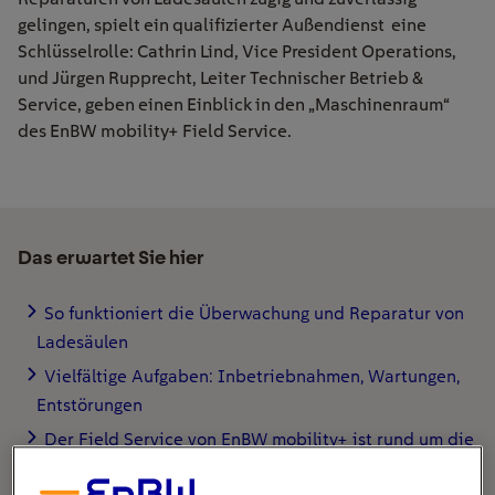
gelingen, spielt ein qualifizierter Außendienst eine
Schlüsselrolle: Cathrin Lind, Vice President Operations,
und Jürgen Rupprecht, Leiter Technischer Betrieb &
Service, geben einen Einblick in den „Maschinenraum“
des EnBW mobility+ Field Service.
Das erwartet Sie hier
So funktioniert die Überwachung und Reparatur von
Ladesäulen
Vielfältige Aufgaben: Inbetriebnahmen, Wartungen,
Entstörungen
Der Field Service von EnBW mobility+ ist rund um die
Uhr erreichbar