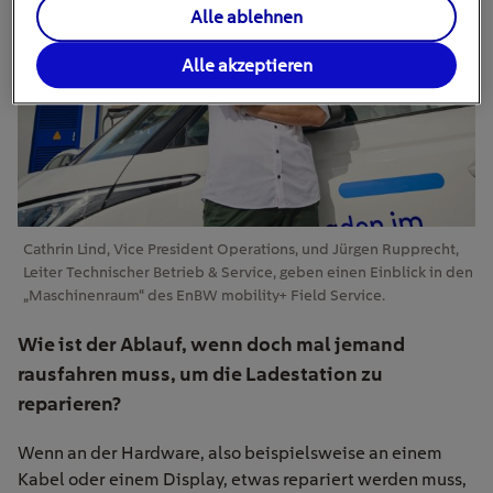
Alle ablehnen
Alle akzeptieren
Cathrin Lind, Vice President Operations, und Jürgen Rupprecht,
Leiter Technischer Betrieb & Service, geben einen Einblick in den
„Maschinenraum“ des EnBW mobility+ Field Service.
Wie ist der Ablauf, wenn doch mal jemand
rausfahren muss, um die Ladestation zu
reparieren?
Wenn an der Hardware, also beispielsweise an einem
Kabel oder einem Display, etwas repariert werden muss,