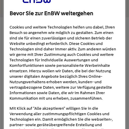
Bevor Sie zur EnBW weitergehen
Cookies und weitere Technologien helfen uns dabei, Ihren
So funktioniert die Überwachung und
Besuch so angenehm wie möglich zu gestalten. Zum einen
Reparatur von Ladesäulen
sind sie für einen zuverlässigen und sicheren Betrieb der
Website unbedingt erforderlich. Diese Cookies und
Technologien sind daher immer aktiv. Zum anderen würden
Die EnBW betreibt das größte Schnellladenetz
wir gerne mit Ihrer Zustimmung auch Cookies und weitere
Deutschlands. Was, wenn mal ein Ladesäule
Technologien für individuelle Auswertungen und
Komfortfunktionen sowie personalisierte Werbeinhalte
defekt ist? Wie stellt die EnBW mobility+ das
einsetzen. Hierzu wollen wir Daten, die bei der Nutzung
fest?
unserer digitalen Angebote bezüglich Ihres Online-
Nutzungsverhaltens erhoben werden, kunden- und
vertragsbezogene Daten, weitere zur Verfügung gestellte
Die Ladeinfrastruktur der EnBW funktioniert. Dafür sorgt
Informationen sowie Daten, die wir im Rahmen Ihrer
ein zuverlässiger “Maschinenraum”. Die Ladestationen
Kommunikation mit uns erheben, zusammenführen.
sind über Mobilfunk an IT-Systeme angebunden. Durch
Mit Klick auf "Alle akzeptieren" willigen Sie in die
diese Anbindung kann jederzeit überprüft werden, ob die
Verwendung aller zustimmungspflichtigen Cookies und
Ladestationen einwandfrei funktionieren. Sollte eine
Technologien ein. Damit ermöglichen Sie die webseiten-,
Ladestation ausfallen, wird dieser Defekt automatisch an
partner- sowie geräteübergreifende Erstellung und