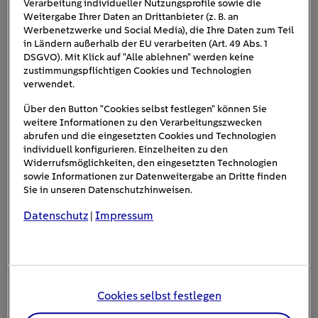
uns kommuniziert. Fehler wie ein defektes Kabel oder
Verarbeitung individueller Nutzungsprofile sowie die
Weitergabe Ihrer Daten an Drittanbieter (z. B. an
eine kaputte Sicherung können in der Regel direkt
Werbenetzwerke und Social Media), die Ihre Daten zum Teil
erkannt werden. Auch Ladeabbrüche oder sonstige
in Ländern außerhalb der EU verarbeiten (Art. 49 Abs. 1
unplausible Ladevorgänge, die auf eine eingeschränkte
DSGVO). Mit Klick auf "Alle ablehnen" werden keine
Funktionalität hindeuten, werden erkannt. Der Auftrag
zustimmungspflichtigen Cookies und Technologien
verwendet.
zur Behebung der gemeldeten Fehler wird direkt digital
an die richtige Stelle zur Bearbeitung weitergeleitet.
Über den Button "Cookies selbst festlegen" können Sie
Dadurch kann eine Ladestation innerhalb kürzester Zeit
weitere Informationen zu den Verarbeitungszwecken
abrufen und die eingesetzten Cookies und Technologien
repariert werden.
individuell konfigurieren. Einzelheiten zu den
Widerrufsmöglichkeiten, den eingesetzten Technologien
sowie Informationen zur Datenweitergabe an Dritte finden
Sie in unseren Datenschutzhinweisen.
Datenschutz
Impressum
|
Cookies selbst festlegen