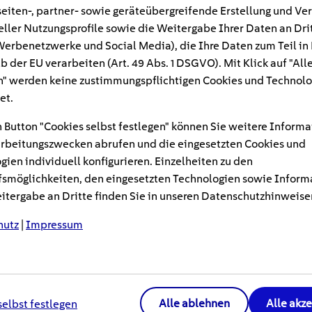
eiten-, partner- sowie geräteübergreifende Erstellung und Ve
eller Nutzungsprofile sowie die Weitergabe Ihrer Daten an Dri
phat-Akkus (LFP-Akkus) gelten als sichere u
n Werbenetzwerke und Social Media), die Ihre Daten zum Teil in
rkömmlichen Lithium-Ionen-Akkus. Dabei übe
b der EU verarbeiten (Art. 49 Abs. 1 DSGVO). Mit Klick auf "All
geringen Energiedichte vor allem durch ihre La
" werden keine zustimmungspflichtigen Cookies und Technolo
weltfreundlichkeit.
et.
 Button "Cookies selbst festlegen" können Sie weitere Informa
rbeitungszwecken abrufen und die eingesetzten Cookies und
itte in der Forschung sowie bei der Entwicklung leistun
gien individuell konfigurieren. Einzelheiten zu den
s. Vor allem in der Elektromobilitätsbranche gewinnen
smöglichkeiten, den eingesetzten Technologien sowie Inform
tung
: Schließlich bieten sie nachhaltige und sichere L
tergabe an Dritte finden Sie in unseren Datenschutzhinweise
ien
, die oft auf knappe und teure Rohstoffe angewiesen 
hutz
|
Impressum
hren stellte das Unternehmen CATL (Contemporary Ampe
akku „Shenxing“ vor und hat diesen nun weiterentwickelt
Alle ablehnen
Alle akz
selbst festlegen