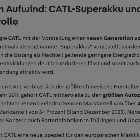
m Aufwind: CATL-Superakku un
rolle
gte
CATL
mit der Vorstellung einer
neuen Generation v
rstmals als sogenannte „Superakkus“ vorgestellt wurden
ich die bislang als Nachteil geltende geringere Energiedi
entwicklungen deutlich reduzieren lässt und somit auch 
ndung attraktiv wird.
n CATL verbirgt sich der größte chinesische Hersteller
hr 2011, gehört CATL mittlerweile zu den
größten Autoz
rnehmen einen beeindruckenden Marktanteil von über 4
 Marktanteil von 34 Prozent (Stand Dezember 2025). Neb
er Konzern auch Batteriefabriken in Thüringen und Unga
 CATL eine neue, speziell für den europäischen Markt k