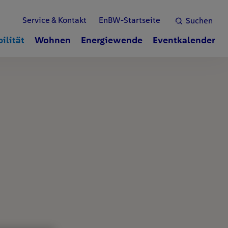
Service & Kontakt
EnBW-Startseite
Suchen
ilität
Wohnen
Energiewende
Eventkalender