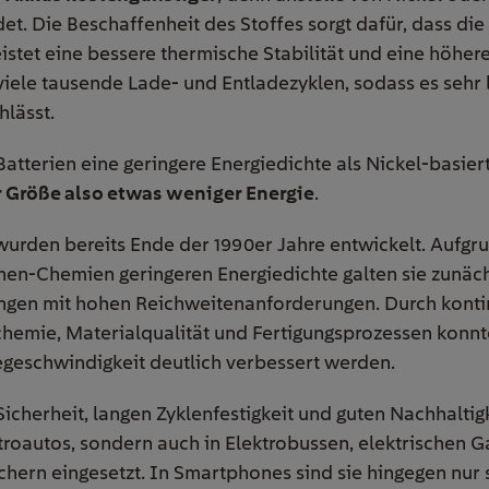
t. Die Beschaffenheit des Stoffes sorgt dafür, dass die
stet eine bessere thermische Stabilität und eine höhere 
ele tausende Lade- und Entladezyklen, sodass es sehr l
hlässt.
atterien eine geringere Energiedichte als Nickel-basiert
r Größe also etwas weniger Energie
.
urden bereits Ende der 1990er Jahre entwickelt. Aufgru
nen-Chemien geringeren Energiedichte galten sie zunäch
ngen mit hohen Reichweitenanforderungen. Durch konti
hemie, Materialqualität und Fertigungsprozessen konnte
eschwindigkeit deutlich verbessert werden.
Sicherheit, langen Zyklenfestigkeit und guten Nachhalti
ktroautos, sondern auch in Elektrobussen, elektrischen 
hern eingesetzt. In Smartphones sind sie hingegen nur s