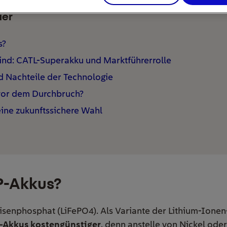
ier
s?
ind: CATL-Superakku und Marktführerrolle
d Nachteile der Technologie
vor dem Durchbruch?
eine zukunftssichere Wahl
P-Akkus?
Eisenphosphat (LiFePO4). Als Variante der Lithium-Ionen
-Akkus kostengünstiger
, denn anstelle von Nickel ode