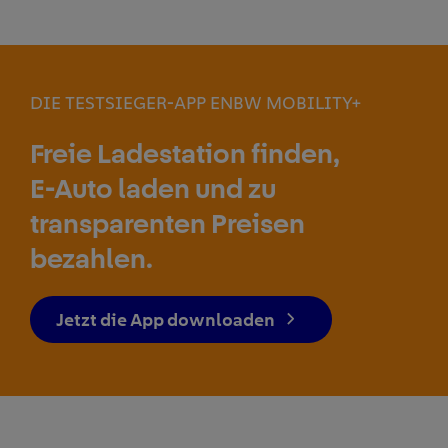
DIE TESTSIEGER-APP ENBW MOBILITY+
Freie Ladestation finden,
E-Auto laden und zu
transparenten Preisen
bezahlen.
Jetzt die App downloaden