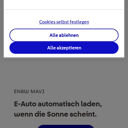
1.000 Metern zur Anlage statt. Solche Blitzeinschläge
verursachen in der Regel keine Schäden an einer
Photovoltaikanlage, da die Entfernung groß genug ist, um
die Auswirkungen zu minimieren.
Cookies selbst festlegen
Alle ablehnen
Alle akzeptieren
ENBW MAVI
E-Auto automatisch laden,
wenn die Sonne scheint.