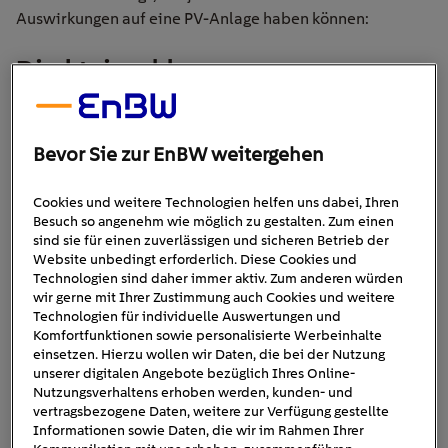
Auswirkungen auf eine PV-Anlage haben können:
Direkteinschlag
Ein Direkteinschlag ist sehr selten, doch er trifft direkt auf
die Photovoltaikanlage ohne Umwege. Bei einem
Bevor Sie zur EnBW weitergehen
Direkteinschlag fließt kurzfristig extrem viel Strom in die
Anlage, begleitet von einer sehr hohen elektrischen
Cookies und weitere Technologien helfen uns dabei, Ihren
Spannung. Diese plötzliche Überlastung kann sowohl die
Besuch so angenehm wie möglich zu gestalten. Zum einen
Anlage als auch den Wechselrichter stark beschädigen. In
sind sie für einen zuverlässigen und sicheren Betrieb der
Website unbedingt erforderlich. Diese Cookies und
extremen Fällen kann es zu Schäden und sogar zu einem
Technologien sind daher immer aktiv. Zum anderen würden
Brand des Gebäudes kommen.
wir gerne mit Ihrer Zustimmung auch Cookies und weitere
Technologien für individuelle Auswertungen und
Indirekter Blitzeinschlag
Komfortfunktionen sowie personalisierte Werbeinhalte
einsetzen. Hierzu wollen wir Daten, die bei der Nutzung
unserer digitalen Angebote bezüglich Ihres Online-
Ein indirekter Blitzeinschlag betrifft nicht die Solaranlage
Nutzungsverhaltens erhoben werden, kunden- und
selbst, sondern deren unmittelbare Umgebung. Durch den
vertragsbezogene Daten, weitere zur Verfügung gestellte
Informationen sowie Daten, die wir im Rahmen Ihrer
Blitzeinschlag und die nachfolgende Entladung können