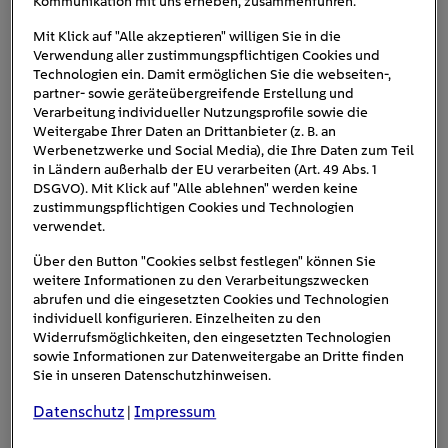
Kommunikation mit uns erheben, zusammenführen.
Blitzteilströme über elektrische Versorgungsleitungen in
das PV-System gelangen. Dies kann zu
Mit Klick auf "Alle akzeptieren" willigen Sie in die
Verwendung aller zustimmungspflichtigen Cookies und
Überspannungsschäden an der Photovoltaikanlage und
Technologien ein. Damit ermöglichen Sie die webseiten-,
anderen elektrischen Komponenten führen.
partner- sowie geräteübergreifende Erstellung und
Verarbeitung individueller Nutzungsprofile sowie die
Naheinschlag
Weitergabe Ihrer Daten an Drittanbieter (z. B. an
Werbenetzwerke und Social Media), die Ihre Daten zum Teil
in Ländern außerhalb der EU verarbeiten (Art. 49 Abs. 1
Ein Naheinschlag erfolgt, wenn ein Blitz in einem Umkreis
DSGVO). Mit Klick auf "Alle ablehnen" werden keine
von bis zu 500 Metern zur Photovoltaikanlage einschlägt.
zustimmungspflichtigen Cookies und Technologien
verwendet.
Trotz dieser Entfernung können die magnetischen Felder,
die durch den Blitzeinschlag erzeugt werden, zu einer
Über den Button "Cookies selbst festlegen" können Sie
Überspannung führen. Diese Überspannung kann sowohl
weitere Informationen zu den Verarbeitungszwecken
abrufen und die eingesetzten Cookies und Technologien
die PV-Anlage als auch elektrische Geräte im Haushalt
individuell konfigurieren. Einzelheiten zu den
beschädigen.
Widerrufsmöglichkeiten, den eingesetzten Technologien
sowie Informationen zur Datenweitergabe an Dritte finden
Ferneinschlag
Sie in unseren Datenschutzhinweisen.
Datenschutz
Impressum
|
Ein Ferneinschlag findet in einer Entfernung von mehr als